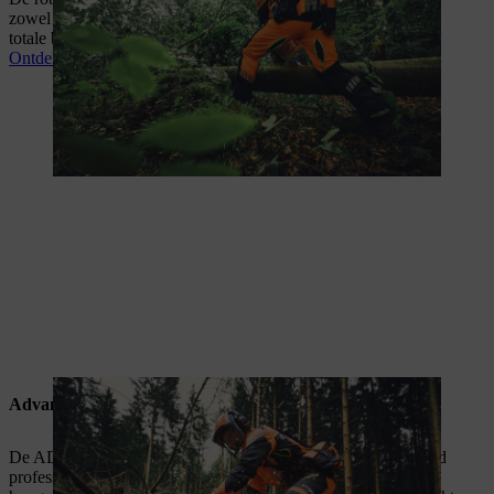
zowel professionals als veeleisende particuliere gebruikers
totale bewegingsvrijheid en comfort.
Ontdek de DYNAMIC kleding
Advance
De ADVANCE veiligheidskledij is ontworpen voor veeleisend
professioneel gebruik. Ze zijn gemaakt van