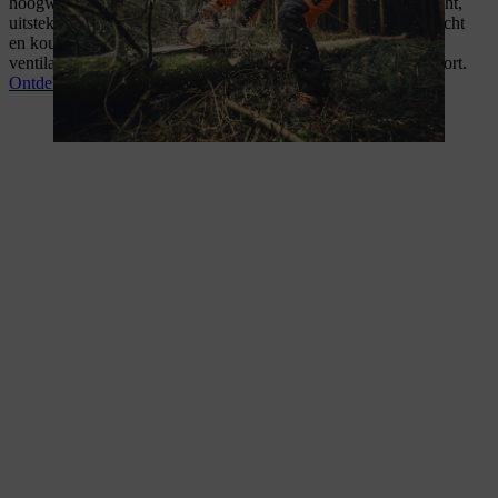
hoogwaardige materialen die garant staan voor een laag gewicht,
uitstekende thermoactiviteit en optimale bescherming tegen vocht
en koude. De kleding is bovendien uitgerust met handige
ventilatieopeningen en slim geplaatste zakken voor extra comfort.
Ontdek de ADVANCE kleding