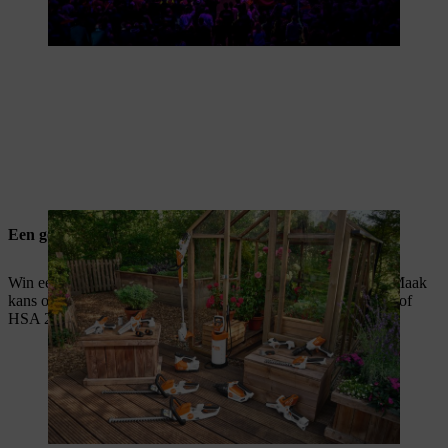
Een geweldige STIHL machine
Win eersteklas STIHL kwaliteit met één van onze machines. Maak
kans op een MSA 300, BGA 250, FSA 50, ASA 20, GTA 26 of
HSA 26.