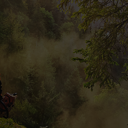
In het hart van de natuur sinds 1926.
Al 100 jaar maakt STIHL werken in de natuur eenvoudiger dankzij
betrouwbaar gereedschap, diepgaande knowhow en voortdurende
innovatie. Vier samen met ons een eeuw STIHL met exclusieve
aanbiedingen, limited editions en interessante wedstrijden.
Ontdek meer
FAQ
De deelname aan deze wedstrijd is enkel mogelijk via de MY
STIHL Mobile App en het MY STIHL Webportaal. Deelnemers zijn
personen die ten minste 18 jaar oud zijn op het moment van
deelname en een geregistreerde verblijfplaats hebben in de Benelux.
De wedstrijd begint op weekdag, 25.05.2026 om 01:00 CET met de
activering in de MY STIHL Mobile App en op het MY STIHL
Webportaal op
https://app.stihl.com/
, en eindigt op weekdag