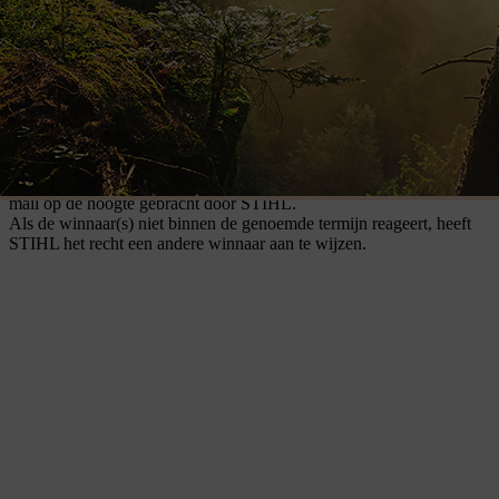
21.06.2026 om 23:59 CET
.
De reis vindt plaats tussen 02.10.2026
en 09.10.2026.
De reis is inclusief vervoer, accomodatie, activiteiten en de meeste
maaltijden. Een gedetailleerd programma zal aan de winnaar
gecommuniceerd worden.
De reis is niet-onderhandelbaar en niet inwisselbaar. Inwisseling,
zelf innen, uitbetaling in contanten of overdracht van de prijs aan
andere personen is niet mogelijk.
De winnaar(s) wordt/worden ten laatste bepaald op 26
.
06.2026.
De winnaars worden onmiddellijk ten laatste op
26.06.2026
per e-
mail op de hoogte gebracht door STIHL.
Als de winnaar(s) niet binnen de genoemde termijn reageert, heeft
STIHL het recht een andere winnaar aan te wijzen.