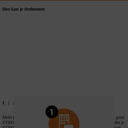
Hoe kan je deelnemen
1 | Aanmelden of inloggen bij MY STIHL
Meld je aan bij
MY STIHL
met je STIHL account. Als je nog geen
STIHL account hebt, kan je die in enkele stappen aanmaken. Met je
STIHL account kan je alle digitale diensten van STIHL gebruiken.