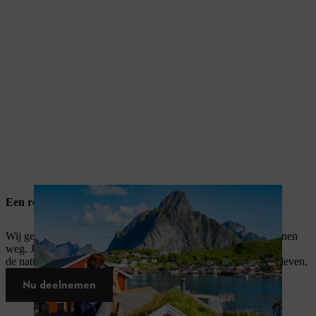
Een reis naar Noorwegen
Wij geven een 8-daagse reis naar Noorwegen voor twee personen
weg. Je kan je verheugen op een exclusief programma dat je
de natuurlijke schoonheid en onze unieke STIHL spirit laat beleven.
Nu deelnemen