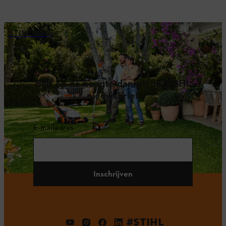
STIHL Deals
Blijf op de hoogte dankzij de STIHL
nieuwsbrief
E-mailadres
Inschrijven
#STIHL