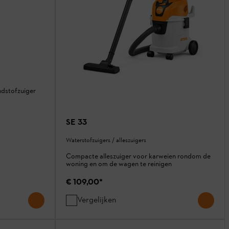
ndstofzuiger
SE 33
Waterstofzuigers / alleszuigers
Compacte alleszuiger voor karweien rondom de
woning en om de wagen te reinigen
€ 109,00
*
Vergelijken