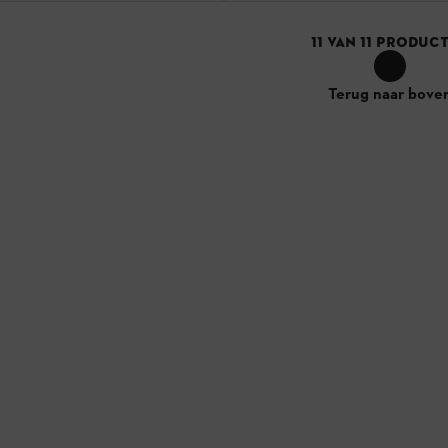
11
VAN
11
PRODUC
Terug naar bove