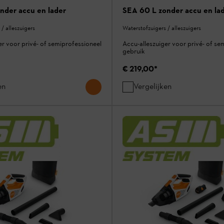
nder accu en lader
SEA 60 L zonder accu en la
/ alleszuigers
Waterstofzuigers / alleszuigers
er voor privé- of semiprofessioneel
Accu-alleszuiger voor privé- of se
gebruik
€ 219,00
*
en
Vergelijken