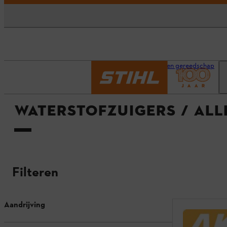
Homepage
Machines en gereedschap
WATERSTOFZUIGERS / ALL
Filteren
Aandrijving