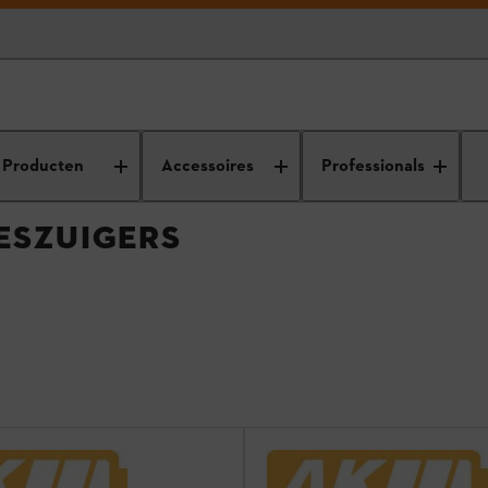
Waterstofzuigers / alleszuigers
Producten
Accessoires
Professionals
ESZUIGERS