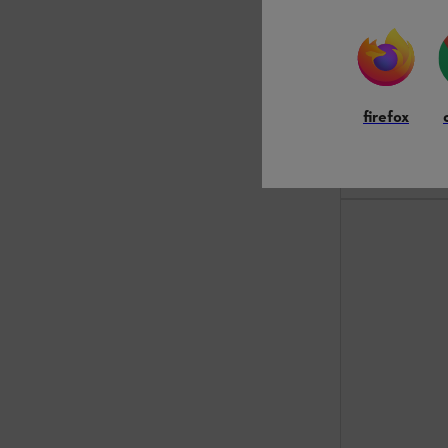
SE 62 E
Waterstofzuigers 
Compacte alle
werkplaats
firefox
€ 229,00
*
Vergelijk