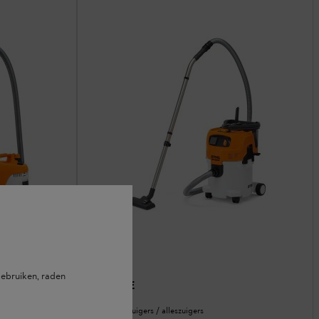
ebruiken, raden
SE 122 E
Waterstofzuigers / alleszuigers