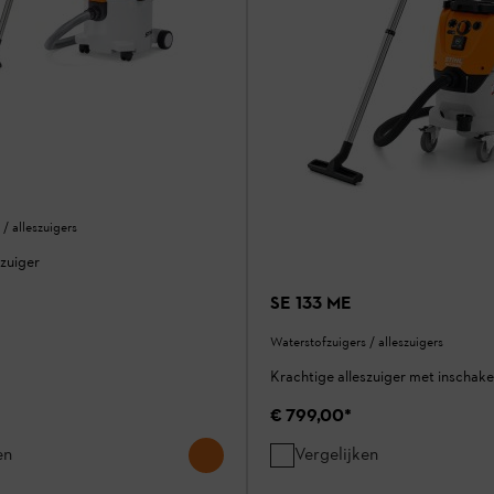
/ alleszuigers
szuiger
SE 133 ME
Waterstofzuigers / alleszuigers
Krachtige alleszuiger met inschak
€ 799,00
*
en
Vergelijken