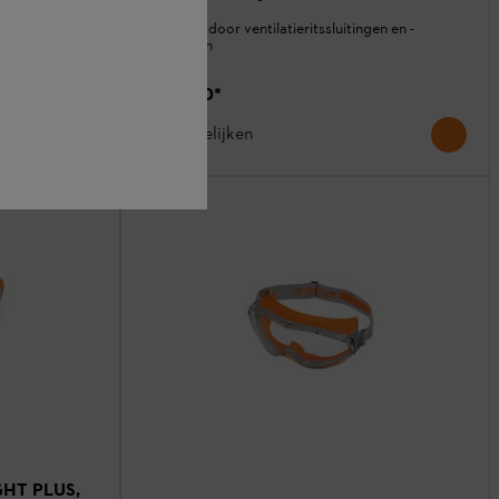
Ventilatie door ventilatieritssluitingen en -
der zware
openingen
€ 107,00
*
Vergelijken
IGHT PLUS,