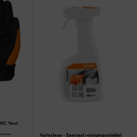
IC Vent
choenen
Varioclean - Speciaal reinigingsmiddel