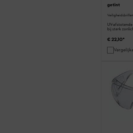
getint
Veiligheidsbrill
UV-afstotende v
bij sterk zonlic
€ 22,10
*
Vergelijk