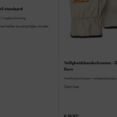
ril standaard
en / oogbescherming
l van helder kunststofglas zonder
Veiligheidshandschoenen -
Duro
Werkhandschoenen / veiligheidshands
Open kap
€ 18,10
*