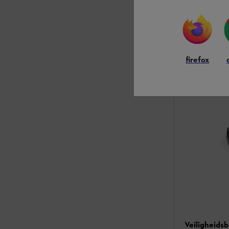
Weerbestendig
weersomstand
€ 152,00
*
firefox
Vergelijk
Veiligheids