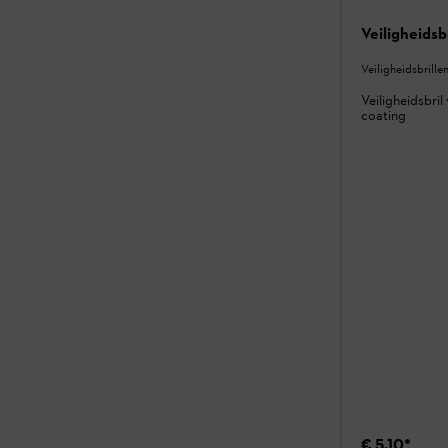
Veiligheidsb
Veiligheidsbrill
Veiligheidsbri
coating
€ 5,10
*