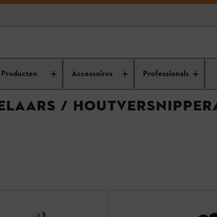
soires voor hakselaars / houtversnipperaars
Producten
Accessoires
Professionals
ELAARS / HOUTVERSNIPPER