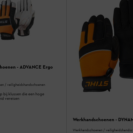
hoenen - ADVANCE Ergo
n / veiligheidshandschoenen
p bij klussen die een hoge
id vereisen
Werkhandschoenen - DYNAM
Werkhandschoenen / veiligheidshands