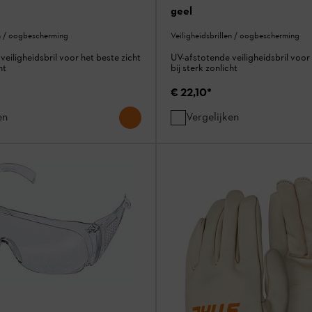
geel
en / oogbescherming
Veiligheidsbrillen / oogbescherming
eiligheidsbril voor het beste zicht
UV-afstotende veiligheidsbril voor 
ht
bij sterk zonlicht
€ 22,10
*
en
Vergelijken