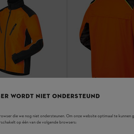
SER WORDT NIET ONDERSTEUND
browser die we nog niet ondersteunen. Om onze website optimaal te kunnen g
dige jack RAINTEC
rschakelt op één van de volgende browsers:
Weerbestendig jack DuroFle
hirts