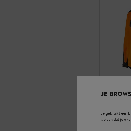
JE BROW
Je gebruikt een 
Weerbesten
we aan dat je ove
Bosjassen / werks