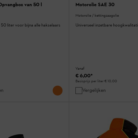
Opvangbox van 50 l
Motorolie SAE 30
Motorolie / kettingzaagolie
0 liter voor bijna alle hakselaars
Universeel inzetbare hoogkwalitat
Vanaf
€ 6,00
*
Basisprijs per liter
€ 10,00
en
Vergelijken