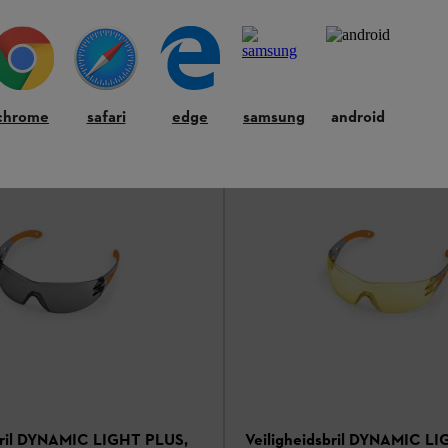
Bosjassen / werkshirts
 jack voor werk onder extreme
Weerbestendig jack voor werk on
igheden
weersomstandigheden
€ 107,00
*
chrome
safari
edge
samsung
android
en
Vergelijken
bril DYNAMIC LIGHT PLUS,
Veiligheidsbril DYNAMIC L