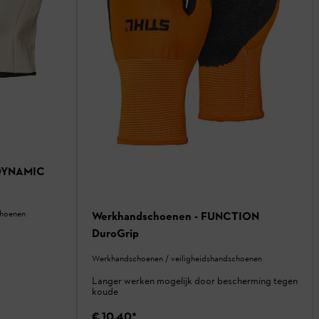
 DYNAMIC
choenen
Werkhandschoenen - FUNCTION
DuroGrip
Werkhandschoenen / veiligheidshandschoenen
Langer werken mogelijk door bescherming tegen
koude
€ 10,40
*