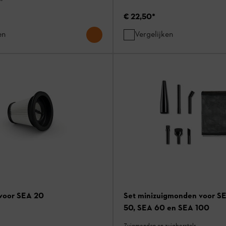
€ 22,50
*
en
Vergelijken
 voor SEA 20
Set minizuigmonden voor S
50, SEA 60 en SEA 100
Zuigmonden en zuigborstels