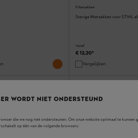
Filterzakken
Stevige filterzakken voor STIHL al
Vanaf
€ 12,20
*
en
Vergelijken
SER WORDT NIET ONDERSTEUND
browser die we nog niet ondersteunen. Om onze website optimaal te kunnen g
rschakelt op één van de volgende browsers: