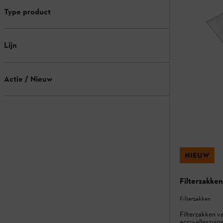
Type product
Lijn
Actie / Nieuw
NIEUW
Filterzakke
Filterzakken
Filterzakken v
accu-alleszuig