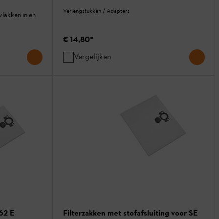
Verlengstukken / Adapters
vlakken in en
€ 14,80
*
Vergelijken
 62 E
Filterzakken met stofafsluiting voor SE