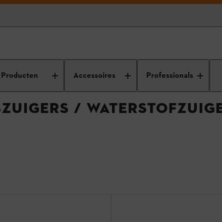
soires voor alleszuigers / waterstofzuigers
Producten
Accessoires
Professionals
ZUIGERS / WATERSTOFZUIG