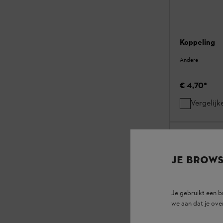
Koppeling
Andere
€ 4,70
*
Vergelijk
JE BROW
Je gebruikt een 
we aan dat je ove