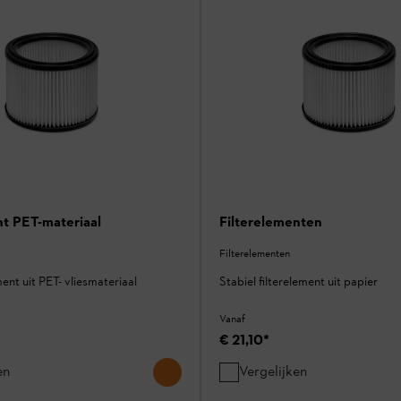
nt PET-materiaal
Filterelementen
Filterelementen
ment uit PET- vliesmateriaal
Stabiel filterelement uit papier
Vanaf
€ 21,10
*
en
Vergelijken