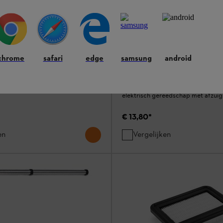
n voor SE 33, SEA 60 en SEA
Adapter voor elektrische we
met snelkoppeling
chrome
safari
edge
samsung
android
Verlengstukken / Adapters
zakken voor STIHL SE 33, SEA 60
Adapter voor de directe aansluiti
elektrisch gereedschap met afzui
€ 13,80
*
en
Vergelijken