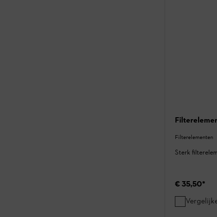
Filtereleme
Filterelementen
Sterk filterele
€ 35,50
*
Vergelijk