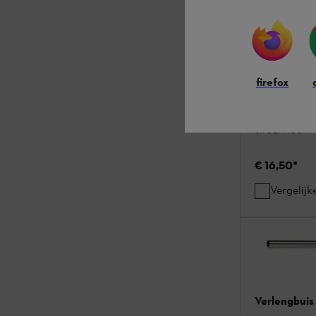
Filterzakke
100
firefox
Filterzakken
Stevige filter
en SEA 100
€ 16,50
*
Vergelijk
Verlengbuis