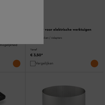
rktuigen
Adapter voor elektrische werktuigen
Verlengstukken / Adapters
ng van
gmogelijkheid
Vanaf
€ 3,50
*
Vergelijken