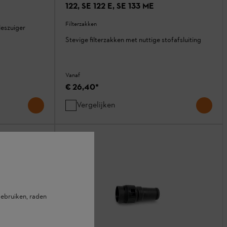
122, SE 122 E, SE 133 ME
Filterzakken
leszuiger
Stevige filterzakken met nuttige stofafsluiting
Vanaf
€ 26,40
*
Vergelijken
ebruiken, raden