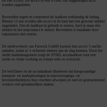
tot vier STIHL AP accu's of één STIHL AR ruggedragen accu
worden opgeladen.
Bovendien regelt en controleert de laadkast zelfstandig de lading.
Binnen 12 uur worden alle accu's in de kast met een gewone stekker
opgeladen. Om de laadkast in gebruik te nemen, hoef je maar één
stekker in het stopcontact te steken. Bovendien is installatie door
vakmensen niet vereist.
De medewerkers van Farwick GmbH kunnen hun accu's 's nachts
opladen, zodat ze 's ochtends meteen aan de slag kunnen. Door het
snelle laadmanagement zorgt de STIHL acculaadkast voor een
snelle en vlotte werking en schept orde en overzicht.
De bottTainer en de acculaadkast illustreren dat hoogwaardige
transport- en laadoplossingen in tuinverzorgings- en
hoveniersbedrijven hun vruchten afwerpen en snel en gestructureerd
werken veel gemakkelijker maken.