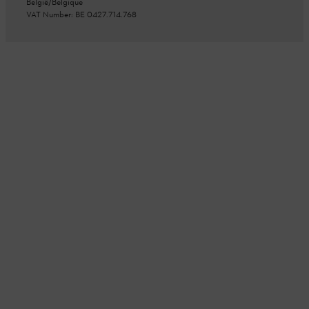
België/Belgique
VAT Number: BE 0427.714.768