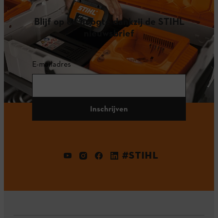
Blijf op de hoogte dankzij de STIHL
nieuwsbrief
E-mailadres
Inschrijven
#STIHL