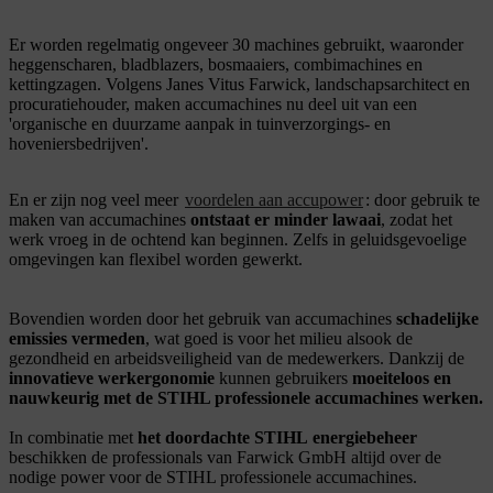
Er worden regelmatig ongeveer 30 machines gebruikt, waaronder
heggenscharen, bladblazers, bosmaaiers, combimachines en
kettingzagen. Volgens Janes Vitus Farwick, landschapsarchitect en
procuratiehouder, maken accumachines nu deel uit van een
'organische en duurzame aanpak in tuinverzorgings- en
hoveniersbedrijven'.
En er zijn nog veel meer
voordelen aan accupower
: door gebruik te
maken van accumachines
ontstaat er minder lawaai
, zodat het
werk vroeg in de ochtend kan beginnen. Zelfs in geluidsgevoelige
omgevingen kan flexibel worden gewerkt.
Bovendien worden door het gebruik van accumachines
schadelijke
emissies vermeden
, wat goed is voor het milieu alsook de
gezondheid en arbeidsveiligheid van de medewerkers. Dankzij de
innovatieve werkergonomie
kunnen gebruikers
moeiteloos en
nauwkeurig met de STIHL professionele accumachines werken.
In combinatie met
het doordachte STIHL energiebeheer
beschikken de professionals van Farwick GmbH altijd over de
nodige power voor de STIHL professionele accumachines.