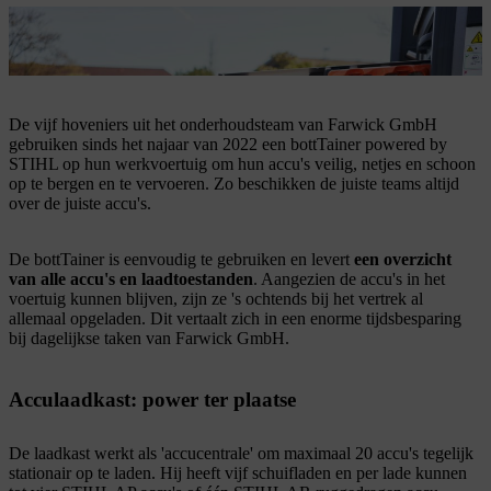
De bottTainer vereenvoudigt het transport van accu's voor
professionals.
De vijf hoveniers uit het onderhoudsteam van Farwick GmbH
gebruiken sinds het najaar van 2022 een bottTainer powered by
STIHL op hun werkvoertuig om hun accu's veilig, netjes en schoon
op te bergen en te vervoeren. Zo beschikken de juiste teams altijd
over de juiste accu's.
De bottTainer is eenvoudig te gebruiken en levert
een overzicht
van alle accu's en laadtoestanden
. Aangezien de accu's in het
voertuig kunnen blijven, zijn ze 's ochtends bij het vertrek al
allemaal opgeladen. Dit vertaalt zich in een enorme tijdsbesparing
bij dagelijkse taken van Farwick GmbH.
Acculaadkast: power ter plaatse
De laadkast werkt als 'accucentrale' om maximaal 20 accu's tegelijk
stationair op te laden. Hij heeft vijf schuifladen en per lade kunnen