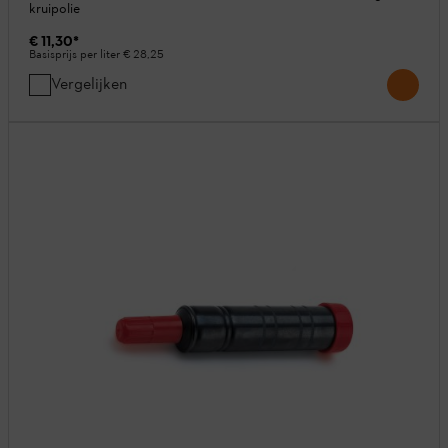
kruipolie
€ 11,30
*
Basisprijs per liter
€ 28,25
Vergelijken