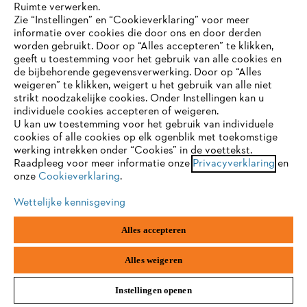
Ruimte verwerken.
Zie “Instellingen” en “Cookieverklaring” voor meer
informatie over cookies die door ons en door derden
JE BROWSER WORDT NIET
worden gebruikt. Door op “Alles accepteren” te klikken,
ONDERSTEUND
geeft u toestemming voor het gebruik van alle cookies en
de bijbehorende gegevensverwerking. Door op “Alles
weigeren” te klikken, weigert u het gebruik van alle niet
Productaccessoires
strikt noodzakelijke cookies. Onder Instellingen kan u
Je gebruikt een browser die we nog niet ondersteunen. Om
individuele cookies accepteren of weigeren.
onze website optimaal te kunnen gebruiken, raden we aan dat
U kan uw toestemming voor het gebruik van individuele
je overschakelt op één van de volgende browsers:
cookies of alle cookies op elk ogenblik met toekomstige
werking intrekken onder “Cookies” in de voettekst.
Raadpleeg voor meer informatie onze
Privacyverklaring
en
onze
Cookieverklaring
.
firefox
chrome
Wettelijke kennisgeving
safari
edge
Alles accepteren
samsung
android
Alles weigeren
Brandstoffen / oliën / smeermiddelen /
Instellingen openen
reinigingsmiddelen