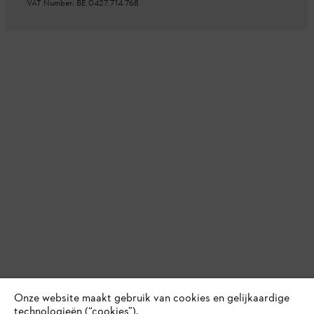
VAT Number: BE 0427.714.768
Onze website maakt gebruik van cookies en gelijkaardige
technologieën (“cookies”).