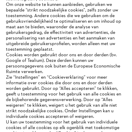
Om onze website te kunnen aanbieden, gebruiken we
bepaalde “strikt noodzakelijke cookies”, zelfs zonder uw
toestemming. Andere cookies die we gebruiken om de
gebruiksvriendelijkheid te optimaliseren en om inhoud op
maat aan te bieden, waaronder de analyse van
gebruikersgedrag, de effectiviteit van advertenties, de
personalisering van advertenties en het aanmaken van
uitgebreide gebruikersprofielen, worden alleen met uw
toestemming geplaatst.
Cookies worden gebruikt door ons en door derden (bv.
Google of Tealium). Deze derden kunnen uw
persoonsgegevens ook buiten de Europese Economische
Ruimte verwerken.
Zie “Instellingen” en “Cookieverklaring” voor meer
informatie over cookies die door ons en door derden
JE BROWSER WORDT NIET
worden gebruikt. Door op “Alles accepteren” te klikken,
ONDERSTEUND
geeft u toestemming voor het gebruik van alle cookies en
de bijbehorende gegevensverwerking. Door op “Alles
weigeren” te klikken, weigert u het gebruik van alle niet
strikt noodzakelijke cookies. Onder Instellingen kan u
Je gebruikt een browser die we nog niet ondersteunen. Om
individuele cookies accepteren of weigeren.
onze website optimaal te kunnen gebruiken, raden we aan dat
U kan uw toestemming voor het gebruik van individuele
je overschakelt op één van de volgende browsers:
cookies of alle cookies op elk ogenblik met toekomstige