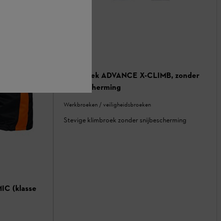
Klimbroek ADVANCE X-CLIMB, zonder
snijbescherming
Werkbroeken / veiligheidsbroeken
Stevige klimbroek zonder snijbescherming
IC (klasse