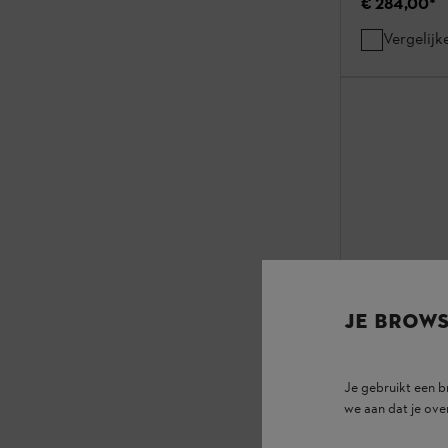
€ 284,00
*
Vergelijk
JE BROW
Je gebruikt een 
we aan dat je ove