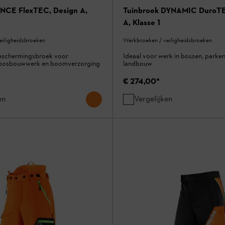
NCE FlexTEC, Design A,
Tuinbroek DYNAMIC DuroTE
A, Klasse 1
eiligheidsbroeken
Werkbroeken / veiligheidsbroeken
beschermingsbroek voor
Ideaal voor werk in bossen, parken
 bosbouwwerk en boomverzorging
landbouw
€ 274,00
*
en
Vergelijken