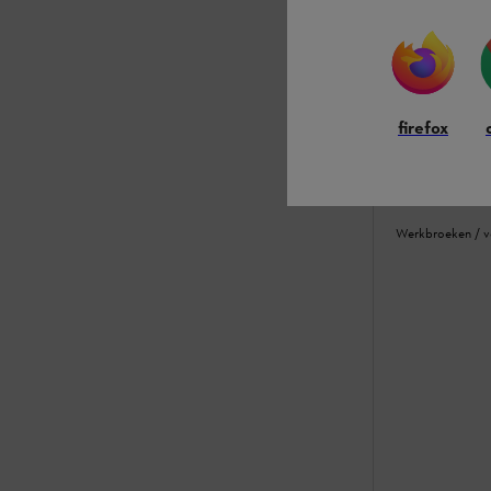
firefox
Tuinbroek 
Klasse 1
Werkbroeken / v