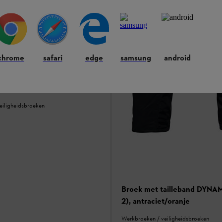
chrome
safari
edge
samsung
android
FUNCTION Core, Design A,
eiligheidsbroeken
Broek met tailleband DYNAM
2), antraciet/oranje
Werkbroeken / veiligheidsbroeken