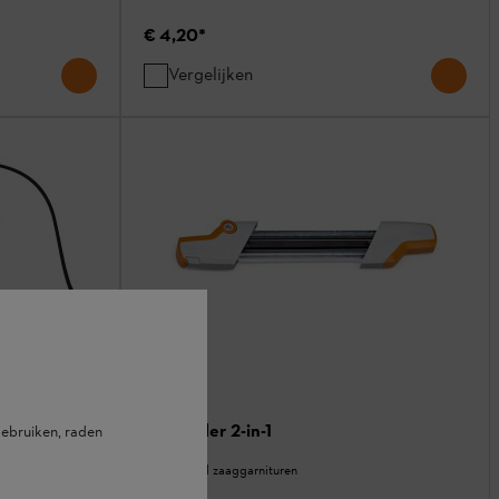
€ 4,20
*
Vergelijken
Vijlhouder 2-in-1
ebruiken, raden
Onderhoud zaaggarnituren