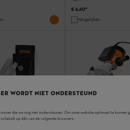
€ 6,60
*
en
Vergelijken
SER WORDT NIET ONDERSTEUND
0
browser die we nog niet ondersteunen. Om onze website optimaal te kunnen g
rschakelt op één van de volgende browsers:
arnituren