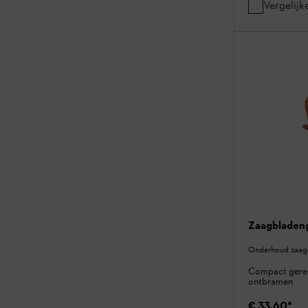
Vergelijk
Zaagbladeng
Onderhoud zaagg
Compact geree
ontbramen
€ 33,60
*