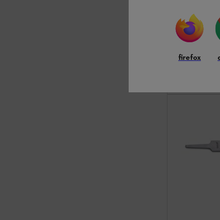
Om gemakkelijk
zaagbladen gem
firefox
€ 20,00
*
Vergelijk