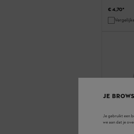
€ 4,70
*
Vergelijk
JE BROW
Vijlbok S26
Je gebruikt een 
we aan dat je ove
Onderhoud zaagg