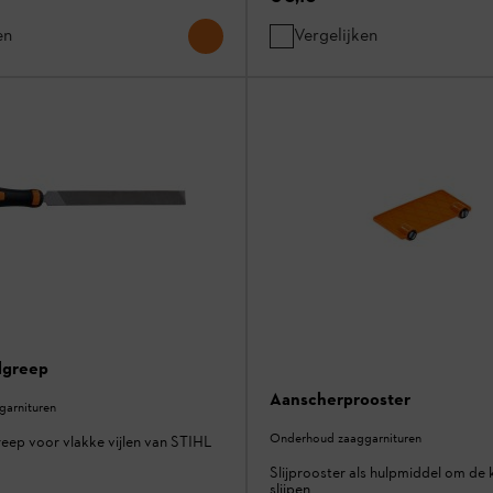
en
Vergelijken
dgreep
Aanscherprooster
arnituren
Onderhoud zaaggarnituren
eep voor vlakke vijlen van STIHL
Slijprooster als hulpmiddel om de 
slijpen