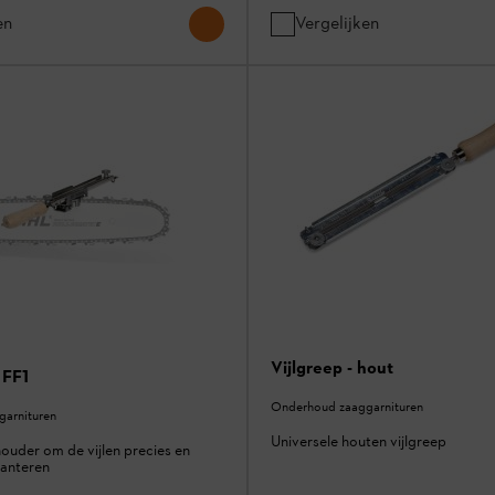
en
Vergelijken
Vijlgreep - hout
 FF1
Onderhoud zaaggarnituren
arnituren
Universele houten vijlgreep
houder om de vijlen precies en
hanteren