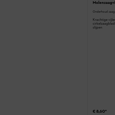
Molenzaagvi
Onderhoud zaagg
Krachtige vijl
cirkelzaagbla
slijpen
€ 8,60
*