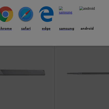
Universeel slijpapparaat US
 in het hout te slaan en de
akkelijk vast te zetten
Onderhoud zaaggarnituren
Professionele slijpmachine voor al
zaagkettingen
chrome
safari
edge
samsung
android
€ 658,00
*
en
Vergelijken