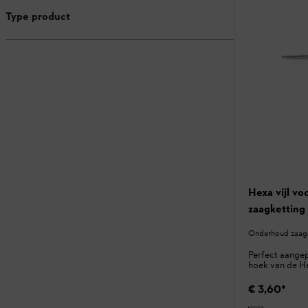
Type product
Hexa vijl v
zaagketting
Onderhoud zaagg
Perfect aange
hoek van de H
€ 3,60
*