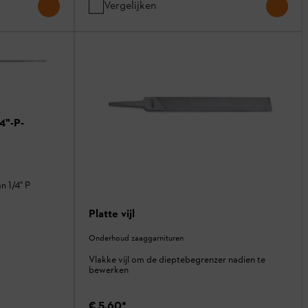
Vergelijken
4"-P-
n 1/4" P
Platte vijl
Onderhoud zaaggarnituren
Vlakke vijl om de dieptebegrenzer nadien te
bewerken
€ 5,60
*