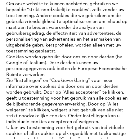
Om onze website te kunnen aanbieden, gebruiken we
bepaalde “strikt noodzakelijke cookies”, zelfs zonder uw
toestemming. Andere cookies die we gebruiken om de
Inschrijven
gebruiksvriendelijkheid te optimaliseren en om inhoud op
maat aan te bieden, waaronder de analyse van
gebruikersgedrag, de effectiviteit van advertenties, de
personalisering van advertenties en het aanmaken van
uitgebreide gebruikersprofielen, worden alleen met uw
#STIHL
toestemming geplaatst.
Cookies worden gebruikt door ons en door derden (bv.
Google of Tealium). Deze derden kunnen uw
persoonsgegevens ook buiten de Europese Economische
Ruimte verwerken.
Zie “Instellingen” en “Cookieverklaring” voor meer
informatie over cookies die door ons en door derden
JE BROWSER WORDT NIET
worden gebruikt. Door op “Alles accepteren” te klikken,
ONDERSTEUND
geeft u toestemming voor het gebruik van alle cookies en
Bedrijf
de bijbehorende gegevensverwerking. Door op “Alles
weigeren” te klikken, weigert u het gebruik van alle niet
strikt noodzakelijke cookies. Onder Instellingen kan u
Je gebruikt een browser die we nog niet ondersteunen. Om
individuele cookies accepteren of weigeren.
onze website optimaal te kunnen gebruiken, raden we aan dat
U kan uw toestemming voor het gebruik van individuele
STIHL FAQ
je overschakelt op één van de volgende browsers:
cookies of alle cookies op elk ogenblik met toekomstige