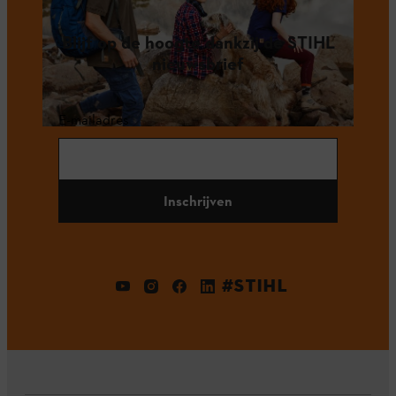
Blijf op de hoogte dankzij de STIHL
nieuwsbrief
E-mailadres
Inschrijven
#STIHL