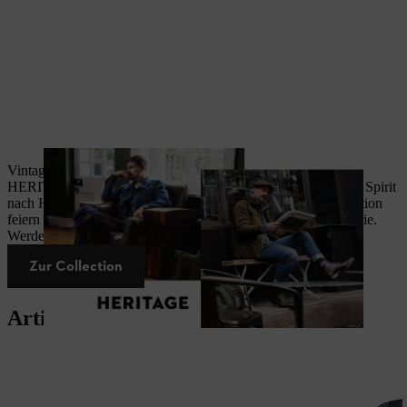
Vintage-Charme mit historischem STIHL Logo: Unsere
HERITAGE Collection bringt Dir den ursprünglichen STIHL Spirit
nach Hause. Die Kleidungsstücke und Accessoires der Collection
feiern die Tradition der Holzfäller und die lange STIHL Historie.
Werde Teil von STIHL und hol Dir den Retro-Look.
Zur Collection
Artikel der HERITAGE Collection