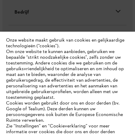
Bedrijf
STIHL FAQ
Onze website maakt gebruik van cookies en gelijkaardige
technologieën (“cookies”).
Om onze website te kunnen aanbieden, gebruiken we
bepaalde “strikt noodzakelijke cookies”, zelfs zonder uw
toestemming. Andere cookies die we gebruiken om de
Contact
gebruiksvriendelijkheid te optimaliseren en om inhoud op
maat aan te bieden, waaronder de analyse van
gebruikersgedrag, de effectiviteit van advertenties, de
personalisering van advertenties en het aanmaken van
uitgebreide gebruikersprofielen, worden alleen met uw
toestemming geplaatst.
Gegevensbescherming
Impressum
Cookies worden gebruikt door ons en door derden (bv.
Google of Tealium). Deze derden kunnen uw
Cookie-informatie
Juridische informatie
persoonsgegevens ook buiten de Europese Economische
Ruimte verwerken.
Zie “Instellingen” en “Cookieverklaring” voor meer
informatie over cookies die door ons en door derden
JE BROWSER WORDT NIET
ANDREAS STIHL NV, Veurtstraat 117, 2870
Puurs-Sint-Amands,