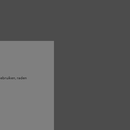
ertonen. Deze schade kan ertoe
 van derden.
ebruiken, raden
,
dient u het gebruik van de