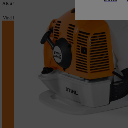
Als u vragen heeft, aarzel dan niet om contact op te nemen met uw S
Vind hier uw lokale STIHL dealer