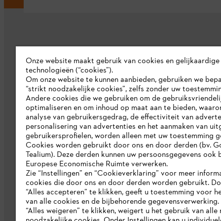
Onze website maakt gebruik van cookies en gelijkaardige
technologieën (“cookies”).
Bedrijf
Om onze website te kunnen aanbieden, gebruiken we bep
“strikt noodzakelijke cookies”, zelfs zonder uw toestemmi
Over ons
Andere cookies die we gebruiken om de gebruiksvriendeli
optimaliseren en om inhoud op maat aan te bieden, waaro
Pers
analyse van gebruikersgedrag, de effectiviteit van adverte
personalisering van advertenties en het aanmaken van uit
Werken bij STIHL
gebruikersprofielen, worden alleen met uw toestemming g
Cookies worden gebruikt door ons en door derden (bv. G
Duurzaamheid
Tealium). Deze derden kunnen uw persoonsgegevens ook b
Europese Economische Ruimte verwerken.
STIHL rapportagesysteem
Zie “Instellingen” en “Cookieverklaring” voor meer inform
cookies die door ons en door derden worden gebruikt. D
Catalogus
“Alles accepteren” te klikken, geeft u toestemming voor h
van alle cookies en de bijbehorende gegevensverwerking.
“Alles weigeren” te klikken, weigert u het gebruik van alle n
noodzakelijke cookies. Onder Instellingen kan u individue