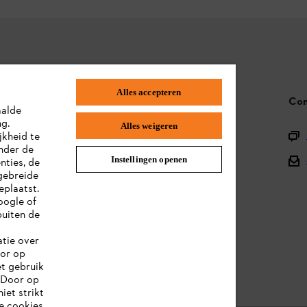
Alles accepteren
STIHL FAQ
Con
aalde
ng.
Alles weigeren
Productregistratie
jkheid te
nder de
Onderdelen en assortiment
Instellingen openen
nties, de
gebreide
Afvalverwerking
eplaatst.
oogle of
Handleidingen
uiten de
atie over
oor op
et gebruik
 Door op
iet strikt
le cookies