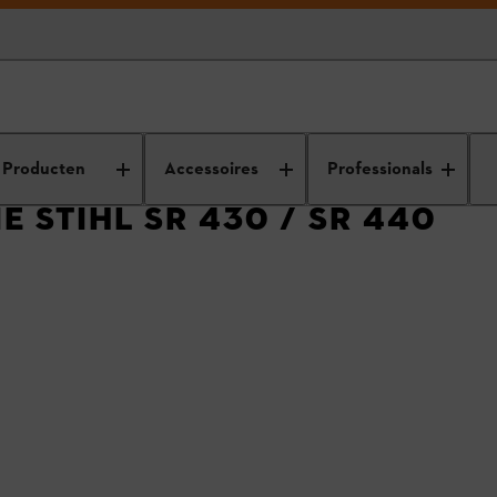
anten
Terugroeping sproeiers
Producten
Accessoires
Professionals
 STIHL SR 430 / SR 440