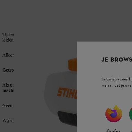
Tijdens kwaliteitscontroles in de productie werd vastgesteld dat een 
leiden dat het vliegwiel barst gedurende de levensduur van de machine
Alleen geschoolde personen kunnen een beschadigd vliegwiel herken
JE BROW
Getroffen serienummerreeks: 369259472 tot en met 370391433
Je gebruikt een 
Als u in 2020 of 2021 een nevelspuit SR 430, SR 440, SR 450 hebt
we aan dat je ove
machine onmiddellijk stop te zetten
.
Neem voor het vervangen van het vliegwiel contact op met uw STIHL d
Wij vragen om uw begrip voor deze voorzorgsmaatregel en verzoeken 
firefox