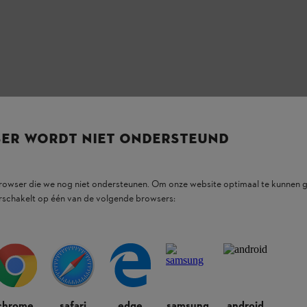
beperkt aantal STIHL nevelspuiten scheurtjes in het vliegwiel kunnen v
. In dat geval bestaat er
gevaar voor verwonding
van de gebruiker en
nen.
SER WORDT NIET ONDERSTEUND
browser die we nog niet ondersteunen. Om onze website optimaal te kunnen g
 gekocht en deze behoort tot de bovengenoemde reeks machinenummers
rschakelt op één van de volgende browsers:
ealer. Deze reparatie zal gratis worden uitgevoerd.
u deze maatregel te nemen in het belang van uw eigen veiligheid.
chrome
safari
edge
samsung
android