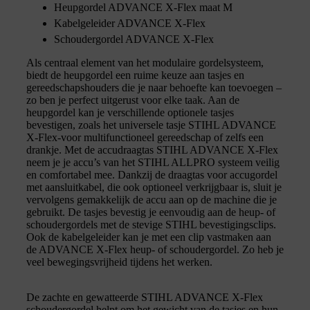
Heupgordel ADVANCE X-Flex maat M
Kabelgeleider ADVANCE X-Flex
Schoudergordel ADVANCE X-Flex
Als centraal element van het modulaire gordelsysteem,
biedt de heupgordel een ruime keuze aan tasjes en
gereedschapshouders die je naar behoefte kan toevoegen –
zo ben je perfect uitgerust voor elke taak. Aan de
heupgordel kan je verschillende optionele tasjes
bevestigen, zoals het universele tasje STIHL ADVANCE
X-Flex-voor multifunctioneel gereedschap of zelfs een
drankje. Met de accudraagtas STIHL ADVANCE X-Flex
neem je je accu’s van het STIHL ALLPRO systeem veilig
en comfortabel mee. Dankzij de draagtas voor accugordel
met aansluitkabel, die ook optioneel verkrijgbaar is, sluit je
vervolgens gemakkelijk de accu aan op de machine die je
gebruikt. De tasjes bevestig je eenvoudig aan de heup- of
schoudergordels met de stevige STIHL bevestigingsclips.
Ook de kabelgeleider kan je met een clip vastmaken aan
de ADVANCE X-Flex heup- of schoudergordel. Zo heb je
veel bewegingsvrijheid tijdens het werken.
De zachte en gewatteerde STIHL ADVANCE X-Flex
schoudergordel helpt om het gewicht van de tasjes en hun