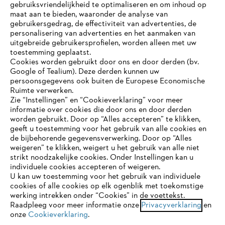
gebruiksvriendelijkheid te optimaliseren en om inhoud op
maat aan te bieden, waaronder de analyse van
gebruikersgedrag, de effectiviteit van advertenties, de
personalisering van advertenties en het aanmaken van
uitgebreide gebruikersprofielen, worden alleen met uw
toestemming geplaatst.
Bedrijf
Cookies worden gebruikt door ons en door derden (bv.
Google of Tealium). Deze derden kunnen uw
persoonsgegevens ook buiten de Europese Economische
Ruimte verwerken.
STIHL FAQ
Zie “Instellingen” en “Cookieverklaring” voor meer
informatie over cookies die door ons en door derden
JE BROWSER WORDT NIET
worden gebruikt. Door op “Alles accepteren” te klikken,
ONDERSTEUND
geeft u toestemming voor het gebruik van alle cookies en
de bijbehorende gegevensverwerking. Door op “Alles
Contact
weigeren” te klikken, weigert u het gebruik van alle niet
strikt noodzakelijke cookies. Onder Instellingen kan u
Je gebruikt een browser die we nog niet ondersteunen. Om
individuele cookies accepteren of weigeren.
onze website optimaal te kunnen gebruiken, raden we aan dat
U kan uw toestemming voor het gebruik van individuele
je overschakelt op één van de volgende browsers:
cookies of alle cookies op elk ogenblik met toekomstige
werking intrekken onder “Cookies” in de voettekst.
Gegevensbescherming
Impressum
Raadpleeg voor meer informatie onze
Privacyverklaring
en
onze
Cookieverklaring
.
firefox
chrome
Cookie-informatie
Juridische informatie