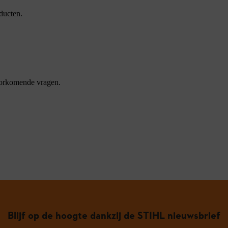
ducten.
oorkomende vragen.
Blijf op de hoogte dankzij de STIHL nieuwsbrief