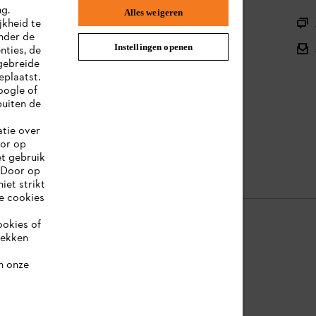
ng.
Alles weigeren
Productregistratie
jkheid te
nder de
Onderdelen en assortiment
Instellingen openen
nties, de
gebreide
Afvalverwerking
eplaatst.
oogle of
Handleidingen
uiten de
atie over
oor op
et gebruik
 Door op
iet strikt
le cookies
ookies of
rekken
ookie-informatie
Juridische informatie
n onze