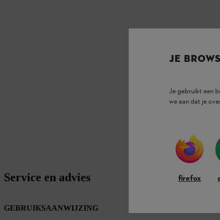
JE BROW
Je gebruikt een 
we aan dat je ove
Service en advies
firefox
GEBRUIKSAANWIJZING