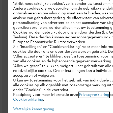
“strikt noodzakelijke cookies”, zelfs zonder uw toestemmi
Over ons
Andere cookies die we gebruiken om de gebruiksvriendeli
optimaliseren en om inhoud op maat aan te bieden, waaro
Pers
analyse van gebruikersgedrag, de effectiviteit van adverte
personalisering van advertenties en het aanmaken van uit
Werken bij STIHL
gebruikersprofielen, worden alleen met uw toestemming g
Cookies worden gebruikt door ons en door derden (bv. G
Duurzaamheid
Tealium). Deze derden kunnen uw persoonsgegevens ook b
Europese Economische Ruimte verwerken.
STIHL rapportagesysteem
Zie “Instellingen” en “Cookieverklaring” voor meer inform
cookies die door ons en door derden worden gebruikt. D
Catalogus
“Alles accepteren” te klikken, geeft u toestemming voor h
van alle cookies en de bijbehorende gegevensverwerking.
“Alles weigeren” te klikken, weigert u het gebruik van alle n
noodzakelijke cookies. Onder Instellingen kan u individue
accepteren of weigeren.
U kan uw toestemming voor het gebruik van individuele c
alle cookies op elk ogenblik met toekomstige werking int
onder “Cookies” in de voettekst.
Gegevensbescherming
Impressum
C
Raadpleeg voor meer informatie onze
Privacyverklaring
e
Cookieverklaring
.
Wettelijke kennisgeving