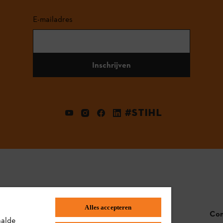
E-mailadres
Inschrijven
#STIHL
Alles accepteren
STIHL FAQ
Con
aalde