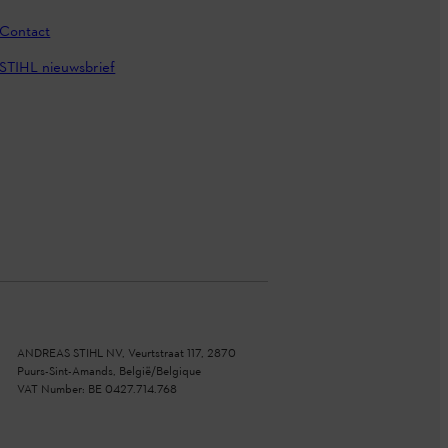
Contact
STIHL nieuwsbrief
ANDREAS STIHL NV, Veurtstraat 117, 2870
Puurs-Sint-Amands, België/Belgique
VAT Number: BE 0427.714.768