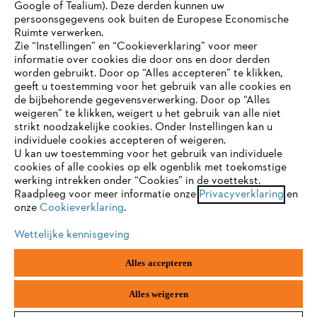
Google of Tealium). Deze derden kunnen uw
persoonsgegevens ook buiten de Europese Economische
Ruimte verwerken.
STIHL FAQ
Zie “Instellingen” en “Cookieverklaring” voor meer
informatie over cookies die door ons en door derden
JE BROWSER WORDT NIET
worden gebruikt. Door op “Alles accepteren” te klikken,
ONDERSTEUND
geeft u toestemming voor het gebruik van alle cookies en
de bijbehorende gegevensverwerking. Door op “Alles
Contact
weigeren” te klikken, weigert u het gebruik van alle niet
strikt noodzakelijke cookies. Onder Instellingen kan u
Je gebruikt een browser die we nog niet ondersteunen. Om
individuele cookies accepteren of weigeren.
onze website optimaal te kunnen gebruiken, raden we aan dat
U kan uw toestemming voor het gebruik van individuele
je overschakelt op één van de volgende browsers:
cookies of alle cookies op elk ogenblik met toekomstige
werking intrekken onder “Cookies” in de voettekst.
Gegevensbescherming
Impressum
Raadpleeg voor meer informatie onze
Privacyverklaring
en
onze
Cookieverklaring
.
firefox
chrome
Cookie-informatie
Juridische informatie
Wettelijke kennisgeving
safari
edge
Alles accepteren
ANDREAS STIHL NV, Veurtstraat 117, 2870
Puurs-Sint-Amands,
België/Belgique
samsung
android
VAT Number: BE 0427.714.768
Alles weigeren