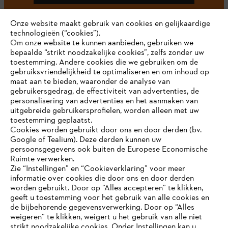
Onze website maakt gebruik van cookies en gelijkaardige
technologieën (“cookies”).
#STIHL
Om onze website te kunnen aanbieden, gebruiken we
bepaalde “strikt noodzakelijke cookies”, zelfs zonder uw
toestemming. Andere cookies die we gebruiken om de
gebruiksvriendelijkheid te optimaliseren en om inhoud op
maat aan te bieden, waaronder de analyse van
gebruikersgedrag, de effectiviteit van advertenties, de
personalisering van advertenties en het aanmaken van
uitgebreide gebruikersprofielen, worden alleen met uw
toestemming geplaatst.
Bedrijf
Cookies worden gebruikt door ons en door derden (bv.
Google of Tealium). Deze derden kunnen uw
persoonsgegevens ook buiten de Europese Economische
Ruimte verwerken.
STIHL FAQ
Zie “Instellingen” en “Cookieverklaring” voor meer
informatie over cookies die door ons en door derden
JE BROWSER WORDT NIET
worden gebruikt. Door op “Alles accepteren” te klikken,
ONDERSTEUND
geeft u toestemming voor het gebruik van alle cookies en
de bijbehorende gegevensverwerking. Door op “Alles
Contact
weigeren” te klikken, weigert u het gebruik van alle niet
strikt noodzakelijke cookies. Onder Instellingen kan u
Je gebruikt een browser die we nog niet ondersteunen. Om