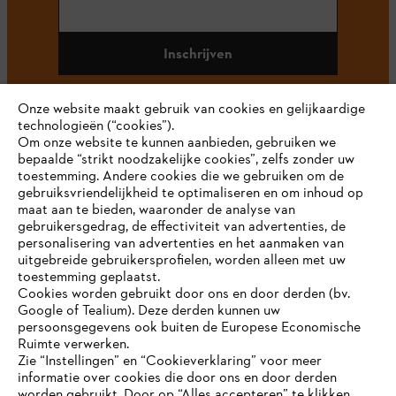
Inschrijven
Onze website maakt gebruik van cookies en gelijkaardige
technologieën (“cookies”).
#STIHL
Om onze website te kunnen aanbieden, gebruiken we
bepaalde “strikt noodzakelijke cookies”, zelfs zonder uw
toestemming. Andere cookies die we gebruiken om de
gebruiksvriendelijkheid te optimaliseren en om inhoud op
maat aan te bieden, waaronder de analyse van
gebruikersgedrag, de effectiviteit van advertenties, de
personalisering van advertenties en het aanmaken van
uitgebreide gebruikersprofielen, worden alleen met uw
toestemming geplaatst.
Bedrijf
Cookies worden gebruikt door ons en door derden (bv.
Google of Tealium). Deze derden kunnen uw
persoonsgegevens ook buiten de Europese Economische
Ruimte verwerken.
STIHL FAQ
Zie “Instellingen” en “Cookieverklaring” voor meer
informatie over cookies die door ons en door derden
JE BROWSER WORDT NIET
worden gebruikt. Door op “Alles accepteren” te klikken,