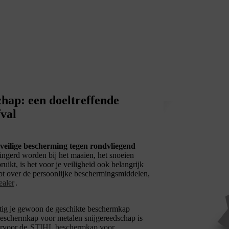
hap: een doeltreffende
val
veilige bescherming tegen rondvliegend
gerd worden bij het maaien, het snoeien
ikt, is het voor je veiligheid ook belangrijk
ebt over de persoonlijke beschermingsmiddelen,
aler
.
stig je gewoon de geschikte beschermkap
eschermkap voor metalen snijgereedschap is
arvoor de
STIHL beschermkap voor