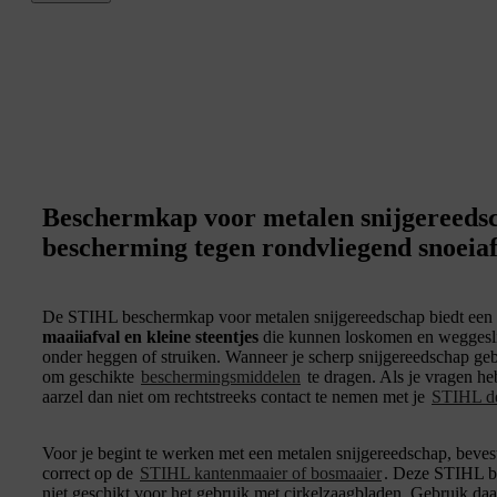
Beschermkap voor metalen snijgereedsc
bescherming tegen rondvliegend snoeiaf
De STIHL beschermkap voor metalen snijgereedschap biedt een
maaiiafval en kleine steentjes
die kunnen loskomen en weggeslin
onder heggen of struiken. Wanneer je scherp snijgereedschap gebru
om geschikte
beschermingsmiddelen
te dragen. Als je vragen h
aarzel dan niet om rechtstreeks contact te nemen met je
STIHL de
Voor je begint te werken met een metalen snijgereedschap, beve
correct op de
STIHL kantenmaaier of bosmaaier
. Deze STIHL b
niet geschikt voor het gebruik met cirkelzaagbladen. Gebruik da