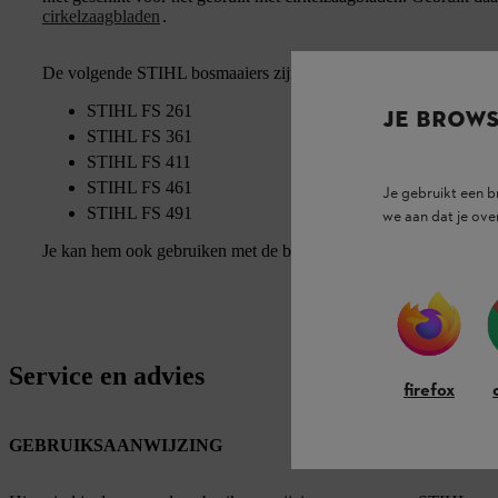
cirkelzaagbladen
.
De volgende STIHL bosmaaiers zijn compatibel met deze besch
STIHL FS 261
JE BROW
STIHL FS 361
STIHL FS 411
STIHL FS 461
Je gebruikt een 
STIHL FS 491
we aan dat je ove
Je kan hem ook gebruiken met de bosmaaier STIHL FS 560 (definit
Service en advies
firefox
GEBRUIKSAANWIJZING