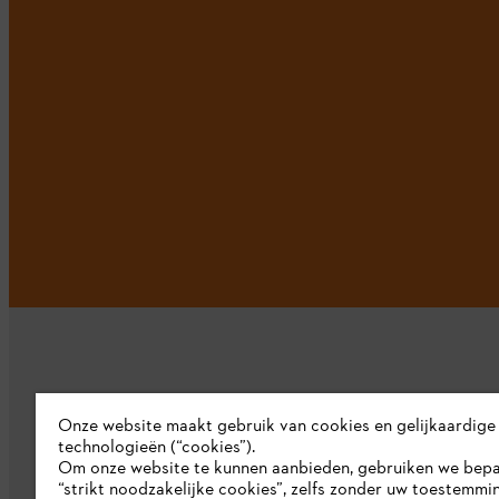
Onze website maakt gebruik van cookies en gelijkaardige
technologieën (“cookies”).
Bedrijf
Om onze website te kunnen aanbieden, gebruiken we bep
“strikt noodzakelijke cookies”, zelfs zonder uw toestemmi