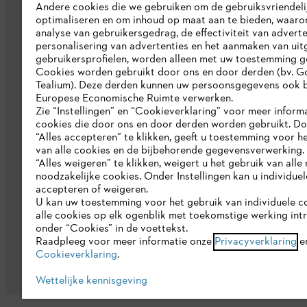
Over ons
Andere cookies die we gebruiken om de gebruiksvriendeli
optimaliseren en om inhoud op maat aan te bieden, waaro
Pers
analyse van gebruikersgedrag, de effectiviteit van adverte
personalisering van advertenties en het aanmaken van uit
Werken bij STIHL
gebruikersprofielen, worden alleen met uw toestemming g
Cookies worden gebruikt door ons en door derden (bv. G
Duurzaamheid
Tealium). Deze derden kunnen uw persoonsgegevens ook b
Europese Economische Ruimte verwerken.
STIHL rapportagesysteem
Zie “Instellingen” en “Cookieverklaring” voor meer inform
cookies die door ons en door derden worden gebruikt. D
Catalogus
“Alles accepteren” te klikken, geeft u toestemming voor h
van alle cookies en de bijbehorende gegevensverwerking.
“Alles weigeren” te klikken, weigert u het gebruik van alle n
noodzakelijke cookies. Onder Instellingen kan u individue
accepteren of weigeren.
U kan uw toestemming voor het gebruik van individuele c
alle cookies op elk ogenblik met toekomstige werking int
onder “Cookies” in de voettekst.
Gegevensbescherming
Impressum
C
Raadpleeg voor meer informatie onze
Privacyverklaring
e
Cookieverklaring
.
Wettelijke kennisgeving