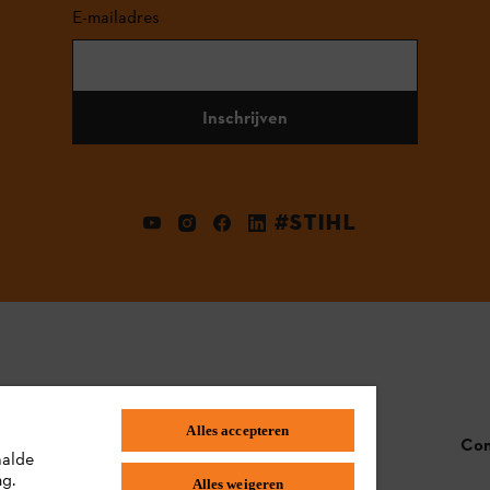
E-mailadres
Inschrijven
#STIHL
Alles accepteren
STIHL FAQ
Con
aalde
ng.
Alles weigeren