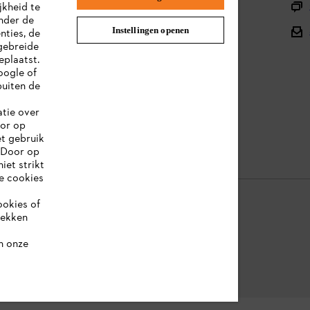
Productregistratie
jkheid te
nder de
Onderdelen en assortiment
Instellingen openen
nties, de
gebreide
Afvalverwerking
eplaatst.
oogle of
Handleidingen
uiten de
atie over
oor op
et gebruik
 Door op
iet strikt
le cookies
ookies of
rekken
ookie-informatie
Juridische informatie
n onze