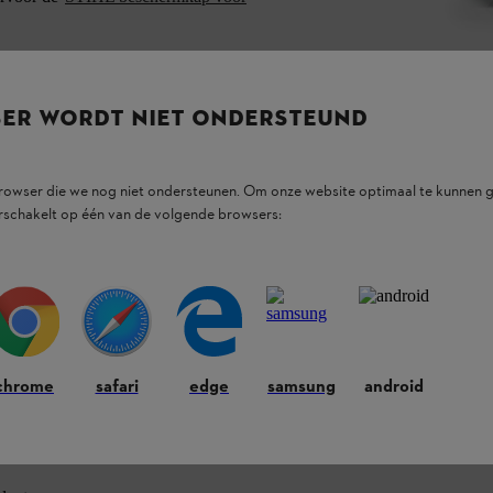
ermkap:
SER WORDT NIET ONDERSTEUND
browser die we nog niet ondersteunen. Om onze website optimaal te kunnen g
rschakelt op één van de volgende browsers:
ief uit het assortiment).
chrome
safari
edge
samsung
android