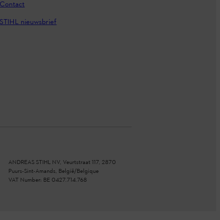
Contact
STIHL nieuwsbrief
ANDREAS STIHL NV, Veurtstraat 117, 2870
Puurs-Sint-Amands, België/Belgique
VAT Number: BE 0427.714.768