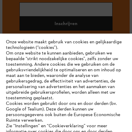
Inschrijven
Onze website maakt gebruik van cookies en gelijkaardige
technologieën (“cookies”).
#STIHL
Om onze website te kunnen aanbieden, gebruiken we
bepaalde “strikt noodzakelijke cookies”, zelfs zonder uw
toestemming. Andere cookies die we gebruiken om de
gebruiksvriendelijkheid te optimaliseren en om inhoud op
maat aan te bieden, waaronder de analyse van
gebruikersgedrag, de effectiviteit van advertenties, de
personalisering van advertenties en het aanmaken van
uitgebreide gebruikersprofielen, worden alleen met uw
toestemming geplaatst.
Bedrijf
Cookies worden gebruikt door ons en door derden (bv.
Google of Tealium). Deze derden kunnen uw
persoonsgegevens ook buiten de Europese Economische
Ruimte verwerken.
STIHL FAQ
Zie “Instellingen” en “Cookieverklaring” voor meer
informatie over cookies die door ons en door derden