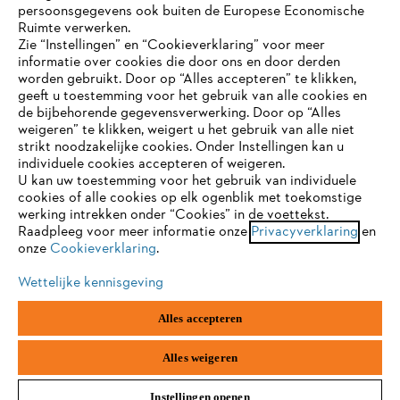
persoonsgegevens ook buiten de Europese Economische
Ruimte verwerken.
STIHL FAQ
Zie “Instellingen” en “Cookieverklaring” voor meer
informatie over cookies die door ons en door derden
JE BROWSER WORDT NIET
worden gebruikt. Door op “Alles accepteren” te klikken,
ONDERSTEUND
geeft u toestemming voor het gebruik van alle cookies en
de bijbehorende gegevensverwerking. Door op “Alles
Contact
weigeren” te klikken, weigert u het gebruik van alle niet
strikt noodzakelijke cookies. Onder Instellingen kan u
Je gebruikt een browser die we nog niet ondersteunen. Om
individuele cookies accepteren of weigeren.
onze website optimaal te kunnen gebruiken, raden we aan dat
U kan uw toestemming voor het gebruik van individuele
je overschakelt op één van de volgende browsers:
cookies of alle cookies op elk ogenblik met toekomstige
werking intrekken onder “Cookies” in de voettekst.
Gegevensbescherming
Impressum
Raadpleeg voor meer informatie onze
Privacyverklaring
en
onze
Cookieverklaring
.
firefox
chrome
Cookie-informatie
Juridische informatie
Wettelijke kennisgeving
safari
edge
Alles accepteren
ANDREAS STIHL NV, Veurtstraat 117, 2870
Puurs-Sint-Amands,
België/Belgique
samsung
android
VAT Number: BE 0427.714.768
Alles weigeren
Instellingen openen