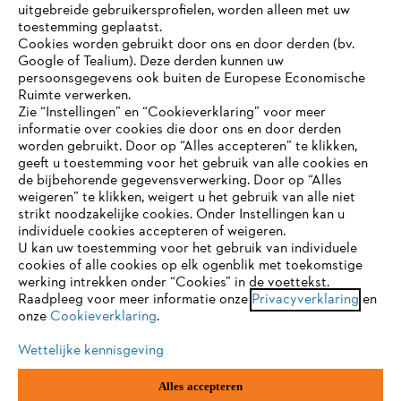
uitgebreide gebruikersprofielen, worden alleen met uw
toestemming geplaatst.
Bedrijf
Cookies worden gebruikt door ons en door derden (bv.
Google of Tealium). Deze derden kunnen uw
persoonsgegevens ook buiten de Europese Economische
Ruimte verwerken.
STIHL FAQ
Zie “Instellingen” en “Cookieverklaring” voor meer
informatie over cookies die door ons en door derden
JE BROWSER WORDT NIET
worden gebruikt. Door op “Alles accepteren” te klikken,
ONDERSTEUND
geeft u toestemming voor het gebruik van alle cookies en
de bijbehorende gegevensverwerking. Door op “Alles
Contact
weigeren” te klikken, weigert u het gebruik van alle niet
strikt noodzakelijke cookies. Onder Instellingen kan u
Je gebruikt een browser die we nog niet ondersteunen. Om
individuele cookies accepteren of weigeren.
onze website optimaal te kunnen gebruiken, raden we aan dat
U kan uw toestemming voor het gebruik van individuele
je overschakelt op één van de volgende browsers:
cookies of alle cookies op elk ogenblik met toekomstige
werking intrekken onder “Cookies” in de voettekst.
Gegevensbescherming
Impressum
Raadpleeg voor meer informatie onze
Privacyverklaring
en
onze
Cookieverklaring
.
firefox
chrome
Cookie-informatie
Juridische informatie
Wettelijke kennisgeving
safari
edge
Alles accepteren
ANDREAS STIHL NV, Veurtstraat 117, 2870
Puurs-Sint-Amands,