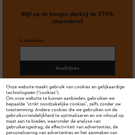
Blijf op de hoogte dankzij de STIHL
nieuwsbrief
E-mailadres
Inschrijven
Onze website maakt gebruik van cookies en gelijkaardige
technologieën (“cookies”).
#STIHL
Om onze website te kunnen aanbieden, gebruiken we
bepaalde “strikt noodzakelijke cookies”, zelfs zonder uw
toestemming. Andere cookies die we gebruiken om de
gebruiksvriendelijkheid te optimaliseren en om inhoud op
maat aan te bieden, waaronder de analyse van
gebruikersgedrag, de effectiviteit van advertenties, de
personalisering van advertenties en het aanmaken van