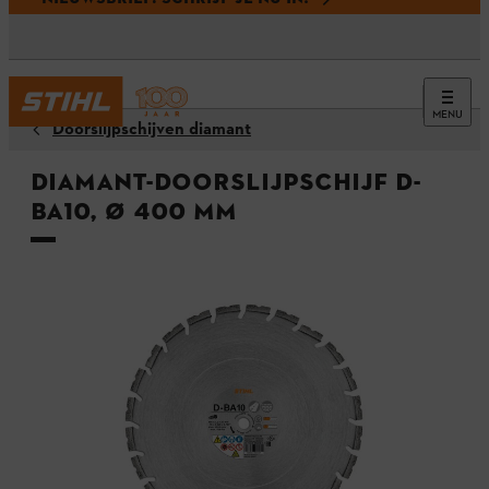
MENU
Doorslijpschijven diamant
Diamant-doorslijpschijf D-
BA10, Ø 400 mm