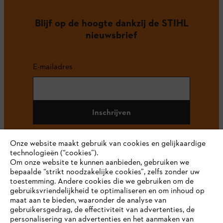
Blijf op de hoogte dankzij de STIHL
nieuwsbrief
E-mailadres
Inschrijven
Onze website maakt gebruik van cookies en gelijkaardige
technologieën (“cookies”).
#STIHL
Om onze website te kunnen aanbieden, gebruiken we
bepaalde “strikt noodzakelijke cookies”, zelfs zonder uw
toestemming. Andere cookies die we gebruiken om de
gebruiksvriendelijkheid te optimaliseren en om inhoud op
maat aan te bieden, waaronder de analyse van
gebruikersgedrag, de effectiviteit van advertenties, de
personalisering van advertenties en het aanmaken van