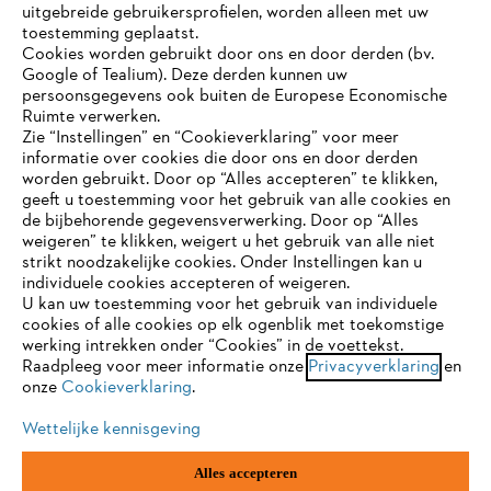
uitgebreide gebruikersprofielen, worden alleen met uw
toestemming geplaatst.
Bedrijf
Cookies worden gebruikt door ons en door derden (bv.
Google of Tealium). Deze derden kunnen uw
persoonsgegevens ook buiten de Europese Economische
Ruimte verwerken.
STIHL FAQ
Zie “Instellingen” en “Cookieverklaring” voor meer
informatie over cookies die door ons en door derden
JE BROWSER WORDT NIET
worden gebruikt. Door op “Alles accepteren” te klikken,
ONDERSTEUND
geeft u toestemming voor het gebruik van alle cookies en
de bijbehorende gegevensverwerking. Door op “Alles
Contact
weigeren” te klikken, weigert u het gebruik van alle niet
strikt noodzakelijke cookies. Onder Instellingen kan u
Je gebruikt een browser die we nog niet ondersteunen. Om
individuele cookies accepteren of weigeren.
onze website optimaal te kunnen gebruiken, raden we aan dat
U kan uw toestemming voor het gebruik van individuele
je overschakelt op één van de volgende browsers:
cookies of alle cookies op elk ogenblik met toekomstige
werking intrekken onder “Cookies” in de voettekst.
Gegevensbescherming
Impressum
Raadpleeg voor meer informatie onze
Privacyverklaring
en
onze
Cookieverklaring
.
firefox
chrome
Cookie-informatie
Juridische informatie
Wettelijke kennisgeving
safari
edge
Alles accepteren
ANDREAS STIHL NV, Veurtstraat 117, 2870
Puurs-Sint-Amands,