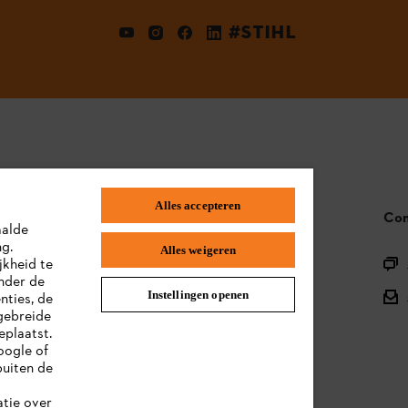
#STIHL
Alles accepteren
STIHL FAQ
Con
aalde
ng.
Alles weigeren
Productregistratie
jkheid te
nder de
Onderdelen en assortiment
Instellingen openen
nties, de
gebreide
Afvalverwerking
eplaatst.
oogle of
Handleidingen
uiten de
atie over