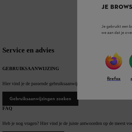
JE BROW
Je gebruikt een 
we aan dat je ove
Service en advies
GEBRUIKSAANWIJZING
firefox
Hier vind je de passende gebruiksaanwijzingen voor onze STIHL pro
Gebruiksaanwijzingen zoeken
FAQ
Heb je nog vragen? Hier vind je de juiste antwoorden op de meest v