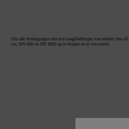
Om alle kettingzagen met een zaagbladlengte van minder dan 45
cm, MS 660 en MS 880) op te bergen en te vervoeren.