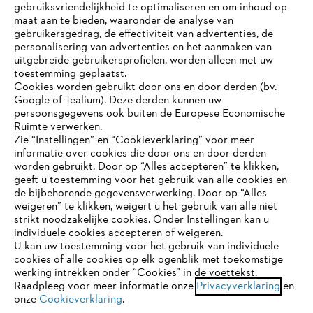
gebruiksvriendelijkheid te optimaliseren en om inhoud op
maat aan te bieden, waaronder de analyse van
gebruikersgedrag, de effectiviteit van advertenties, de
personalisering van advertenties en het aanmaken van
uitgebreide gebruikersprofielen, worden alleen met uw
toestemming geplaatst.
Bedrijf
Cookies worden gebruikt door ons en door derden (bv.
Google of Tealium). Deze derden kunnen uw
persoonsgegevens ook buiten de Europese Economische
Ruimte verwerken.
STIHL FAQ
Zie “Instellingen” en “Cookieverklaring” voor meer
informatie over cookies die door ons en door derden
JE BROWSER WORDT NIET
worden gebruikt. Door op “Alles accepteren” te klikken,
ONDERSTEUND
geeft u toestemming voor het gebruik van alle cookies en
de bijbehorende gegevensverwerking. Door op “Alles
Contact
weigeren” te klikken, weigert u het gebruik van alle niet
strikt noodzakelijke cookies. Onder Instellingen kan u
Je gebruikt een browser die we nog niet ondersteunen. Om
individuele cookies accepteren of weigeren.
onze website optimaal te kunnen gebruiken, raden we aan dat
U kan uw toestemming voor het gebruik van individuele
je overschakelt op één van de volgende browsers:
cookies of alle cookies op elk ogenblik met toekomstige
werking intrekken onder “Cookies” in de voettekst.
Gegevensbescherming
Impressum
Raadpleeg voor meer informatie onze
Privacyverklaring
en
onze
Cookieverklaring
.
firefox
chrome
Cookie-informatie
Juridische informatie