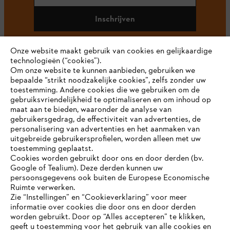
Inschrijven
Onze website maakt gebruik van cookies en gelijkaardige
technologieën (“cookies”).
#STIHL
Om onze website te kunnen aanbieden, gebruiken we
bepaalde “strikt noodzakelijke cookies”, zelfs zonder uw
toestemming. Andere cookies die we gebruiken om de
gebruiksvriendelijkheid te optimaliseren en om inhoud op
maat aan te bieden, waaronder de analyse van
gebruikersgedrag, de effectiviteit van advertenties, de
personalisering van advertenties en het aanmaken van
uitgebreide gebruikersprofielen, worden alleen met uw
toestemming geplaatst.
Bedrijf
Cookies worden gebruikt door ons en door derden (bv.
Google of Tealium). Deze derden kunnen uw
persoonsgegevens ook buiten de Europese Economische
Ruimte verwerken.
STIHL FAQ
Zie “Instellingen” en “Cookieverklaring” voor meer
informatie over cookies die door ons en door derden
JE BROWSER WORDT NIET
worden gebruikt. Door op “Alles accepteren” te klikken,
ONDERSTEUND
geeft u toestemming voor het gebruik van alle cookies en