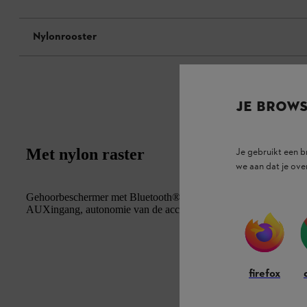
Nylonrooster
JE BROW
Met nylon raster
Je gebruikt een 
we aan dat je ove
Gehoorbeschermer met Bluetooth® . Vele gebruiksmogelijkheden,
AUXingang, autonomie van de accu tot 38 uur, EN 352, SNR 29
firefox