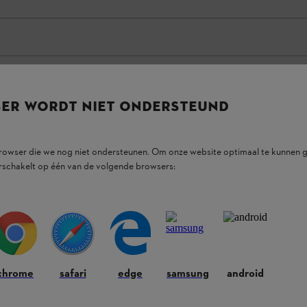
SER WORDT NIET ONDERSTEUND
browser die we nog niet ondersteunen. Om onze website optimaal te kunnen g
rschakelt op één van de volgende browsers:
 bv. met smartphone, Bluetooth ® 4.0, aparte
. Met nylon raster volgens EN 1731.
chrome
safari
edge
samsung
android