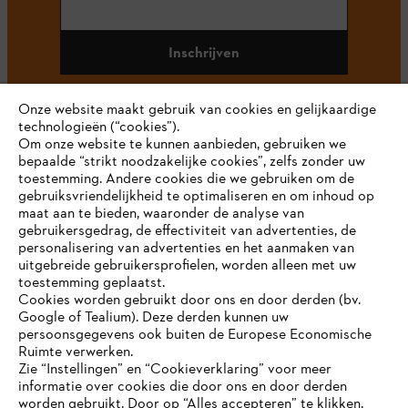
Inschrijven
Onze website maakt gebruik van cookies en gelijkaardige
technologieën (“cookies”).
#STIHL
Om onze website te kunnen aanbieden, gebruiken we
bepaalde “strikt noodzakelijke cookies”, zelfs zonder uw
toestemming. Andere cookies die we gebruiken om de
gebruiksvriendelijkheid te optimaliseren en om inhoud op
maat aan te bieden, waaronder de analyse van
gebruikersgedrag, de effectiviteit van advertenties, de
personalisering van advertenties en het aanmaken van
uitgebreide gebruikersprofielen, worden alleen met uw
toestemming geplaatst.
Bedrijf
Cookies worden gebruikt door ons en door derden (bv.
Google of Tealium). Deze derden kunnen uw
persoonsgegevens ook buiten de Europese Economische
Ruimte verwerken.
STIHL FAQ
Zie “Instellingen” en “Cookieverklaring” voor meer
informatie over cookies die door ons en door derden
JE BROWSER WORDT NIET
worden gebruikt. Door op “Alles accepteren” te klikken,