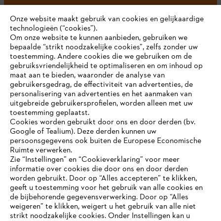
Onze website maakt gebruik van cookies en gelijkaardige
technologieën (“cookies”).
#STIHL
Om onze website te kunnen aanbieden, gebruiken we
bepaalde “strikt noodzakelijke cookies”, zelfs zonder uw
toestemming. Andere cookies die we gebruiken om de
gebruiksvriendelijkheid te optimaliseren en om inhoud op
maat aan te bieden, waaronder de analyse van
gebruikersgedrag, de effectiviteit van advertenties, de
personalisering van advertenties en het aanmaken van
uitgebreide gebruikersprofielen, worden alleen met uw
toestemming geplaatst.
Bedrijf
Cookies worden gebruikt door ons en door derden (bv.
Google of Tealium). Deze derden kunnen uw
persoonsgegevens ook buiten de Europese Economische
Ruimte verwerken.
STIHL FAQ
Zie “Instellingen” en “Cookieverklaring” voor meer
informatie over cookies die door ons en door derden
JE BROWSER WORDT NIET
worden gebruikt. Door op “Alles accepteren” te klikken,
ONDERSTEUND
geeft u toestemming voor het gebruik van alle cookies en
de bijbehorende gegevensverwerking. Door op “Alles
Contact
weigeren” te klikken, weigert u het gebruik van alle niet
strikt noodzakelijke cookies. Onder Instellingen kan u
Je gebruikt een browser die we nog niet ondersteunen. Om