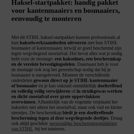
Haksel-startpakket: handig pakket
voor kantenmaaiers en bosmaaiers,
eenvoudig te monteren
Met dit STIHL haksel-startpakket kunnen professionals al
hun
hakselwerkzaamheden uitvoeren
met hun STIHL
bosmaaier of kantenmaaier, terwijl ze goed beschermd zijn
tegen wegvliegend snoeiafval. Het bevat alles wat je nodig
hebt voor de montage:
een hakselmes, een beschermkap
en de vereiste bevestigingsdelen
. Daarnaast heb je voor
de montage ook nog het gereedschap nodig dat bij je
bosmaaier is meegeleverd. Monteer de verschillende
onderdelen
gewoon direct op je STIHL kantenmaaier
of bosmaaier
en je kan onkruid onmiddellijk
doeltreffend
en volledig veilig verwijderen
of
in struikgewas werken
en dicht snoeiafval over grote oppervlakken
overwinnen
. Afhankelijk van de vegetatie verplaatst het
hakselen niet alleen het snoeiafval, maar ook vuil en kleine
steentjes. De beschermkap
biedt je een doeltreffende
bescherming tegen al deze wegvliegende deeltjes
. Draag
ook altijd geschikte
persoonlijke beschermingsmiddelen
van STIHL
bij het tuinieren.