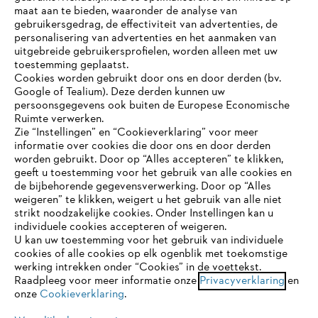
maat aan te bieden, waaronder de analyse van
gebruikersgedrag, de effectiviteit van advertenties, de
personalisering van advertenties en het aanmaken van
uitgebreide gebruikersprofielen, worden alleen met uw
toestemming geplaatst.
Bedrijf
Cookies worden gebruikt door ons en door derden (bv.
Google of Tealium). Deze derden kunnen uw
persoonsgegevens ook buiten de Europese Economische
Ruimte verwerken.
STIHL FAQ
Zie “Instellingen” en “Cookieverklaring” voor meer
informatie over cookies die door ons en door derden
JE BROWSER WORDT NIET
worden gebruikt. Door op “Alles accepteren” te klikken,
ONDERSTEUND
geeft u toestemming voor het gebruik van alle cookies en
de bijbehorende gegevensverwerking. Door op “Alles
Contact
weigeren” te klikken, weigert u het gebruik van alle niet
strikt noodzakelijke cookies. Onder Instellingen kan u
Je gebruikt een browser die we nog niet ondersteunen. Om
individuele cookies accepteren of weigeren.
onze website optimaal te kunnen gebruiken, raden we aan dat
U kan uw toestemming voor het gebruik van individuele
je overschakelt op één van de volgende browsers:
cookies of alle cookies op elk ogenblik met toekomstige
werking intrekken onder “Cookies” in de voettekst.
Gegevensbescherming
Impressum
Raadpleeg voor meer informatie onze
Privacyverklaring
en
onze
Cookieverklaring
.
firefox
chrome
Cookie-informatie
Juridische informatie