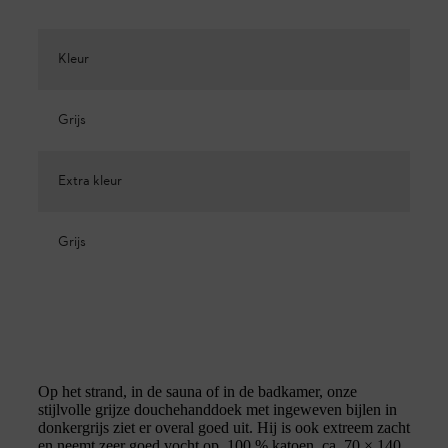
Kleur
Grijs
Extra kleur
Grijs
Op het strand, in de sauna of in de badkamer, onze
stijlvolle grijze douchehanddoek met ingeweven bijlen in
donkergrijs ziet er overal goed uit. Hij is ook extreem zacht
en neemt zeer goed vocht op. 100 % katoen. ca. 70 × 140