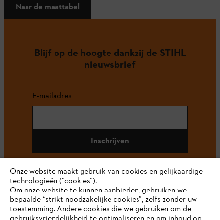
Naar de maattabel
Blijf op de hoogte dankzij de STIHL
nieuwsbrief
E-mailadres
Inschrijven
Onze website maakt gebruik van cookies en gelijkaardige
technologieën (“cookies”).
#STIHL
Om onze website te kunnen aanbieden, gebruiken we
bepaalde “strikt noodzakelijke cookies”, zelfs zonder uw
toestemming. Andere cookies die we gebruiken om de
gebruiksvriendelijkheid te optimaliseren en om inhoud op