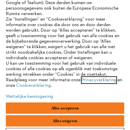
Google of Tealium). Deze derden kunnen uw
persoonsgegevens ook buiten de Europese Economische
Ruimte verwerken.
STIHL FAQ
Zie “Instellingen” en “Cookieverklaring” voor meer
informatie over cookies die door ons en door derden
JE BROWSER WORDT NIET
worden gebruikt. Door op “Alles accepteren” te klikken,
ONDERSTEUND
geeft u toestemming voor het gebruik van alle cookies en
de bijbehorende gegevensverwerking. Door op “Alles
Contact
weigeren” te klikken, weigert u het gebruik van alle niet
strikt noodzakelijke cookies. Onder Instellingen kan u
Je gebruikt een browser die we nog niet ondersteunen. Om
individuele cookies accepteren of weigeren.
onze website optimaal te kunnen gebruiken, raden we aan dat
U kan uw toestemming voor het gebruik van individuele
je overschakelt op één van de volgende browsers:
cookies of alle cookies op elk ogenblik met toekomstige
werking intrekken onder “Cookies” in de voettekst.
Gegevensbescherming
Impressum
Raadpleeg voor meer informatie onze
Privacyverklaring
en
onze
Cookieverklaring
.
firefox
chrome
Cookie-informatie
Juridische informatie
Wettelijke kennisgeving
safari
edge
Alles accepteren
ANDREAS STIHL NV, Veurtstraat 117, 2870
Puurs-Sint-Amands,
België/Belgique
samsung
android
VAT Number: BE 0427.714.768
Alles weigeren