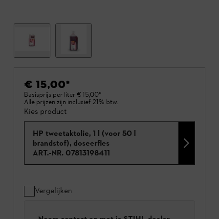
€ 15,00
*
Basisprijs per liter
€ 15,00
*
Alle prijzen zijn inclusief 21% btw.
Kies product
HP tweetaktolie, 1 l (voor 50 l
brandstof), doseerfles
ART.-NR.
07813198411
Vergelijken
Neem contact op met je STIHL dealer