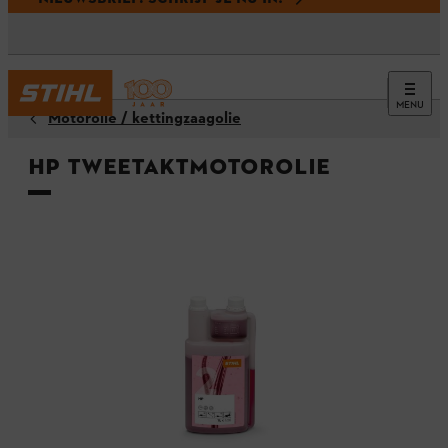
MENU
Motorolie / kettingzaagolie
HP tweetaktmotorolie