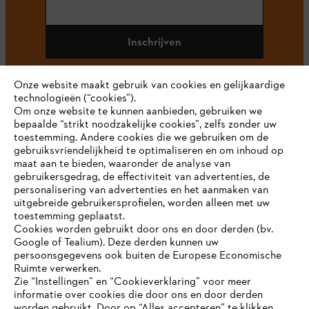
Inschrijven
Onze website maakt gebruik van cookies en gelijkaardige
technologieën (“cookies”).
#STIHL
Om onze website te kunnen aanbieden, gebruiken we
bepaalde “strikt noodzakelijke cookies”, zelfs zonder uw
toestemming. Andere cookies die we gebruiken om de
gebruiksvriendelijkheid te optimaliseren en om inhoud op
maat aan te bieden, waaronder de analyse van
gebruikersgedrag, de effectiviteit van advertenties, de
personalisering van advertenties en het aanmaken van
uitgebreide gebruikersprofielen, worden alleen met uw
toestemming geplaatst.
Bedrijf
Cookies worden gebruikt door ons en door derden (bv.
Google of Tealium). Deze derden kunnen uw
persoonsgegevens ook buiten de Europese Economische
Ruimte verwerken.
STIHL FAQ
Zie “Instellingen” en “Cookieverklaring” voor meer
informatie over cookies die door ons en door derden
JE BROWSER WORDT NIET
worden gebruikt. Door op “Alles accepteren” te klikken,