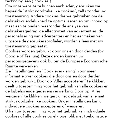
technologieën (“cookies”).
#STIHL
Om onze website te kunnen aanbieden, gebruiken we
bepaalde “strikt noodzakelijke cookies”, zelfs zonder uw
toestemming. Andere cookies die we gebruiken om de
gebruiksvriendelijkheid te optimaliseren en om inhoud op
maat aan te bieden, waaronder de analyse van
gebruikersgedrag, de effectiviteit van advertenties, de
personalisering van advertenties en het aanmaken van
uitgebreide gebruikersprofielen, worden alleen met uw
toestemming geplaatst.
Bedrijf
Cookies worden gebruikt door ons en door derden (bv.
Google of Tealium). Deze derden kunnen uw
persoonsgegevens ook buiten de Europese Economische
Ruimte verwerken.
STIHL FAQ
Zie “Instellingen” en “Cookieverklaring” voor meer
informatie over cookies die door ons en door derden
JE BROWSER WORDT NIET
worden gebruikt. Door op “Alles accepteren” te klikken,
ONDERSTEUND
geeft u toestemming voor het gebruik van alle cookies en
de bijbehorende gegevensverwerking. Door op “Alles
Contact
weigeren” te klikken, weigert u het gebruik van alle niet
strikt noodzakelijke cookies. Onder Instellingen kan u
Je gebruikt een browser die we nog niet ondersteunen. Om
individuele cookies accepteren of weigeren.
onze website optimaal te kunnen gebruiken, raden we aan dat
U kan uw toestemming voor het gebruik van individuele
je overschakelt op één van de volgende browsers:
cookies of alle cookies op elk ogenblik met toekomstige