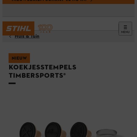
MENU
Huis & Tuin
NIEUW
Koekjesstempels
TIMBERSPORTS®