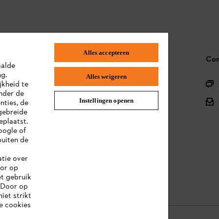
Alles accepteren
STIHL FAQ
Con
aalde
ng.
Alles weigeren
Productregistratie
jkheid te
nder de
Onderdelen en assortiment
Instellingen openen
nties, de
gebreide
Afvalverwerking
eplaatst.
oogle of
Handleidingen
uiten de
atie over
oor op
et gebruik
 Door op
iet strikt
le cookies