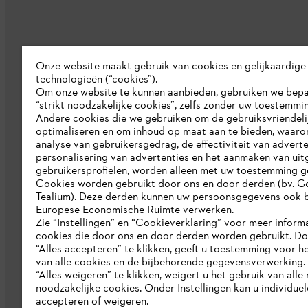
Onze website maakt gebruik van cookies en gelijkaardige
technologieën (“cookies”).
Bedrijf
Om onze website te kunnen aanbieden, gebruiken we bep
“strikt noodzakelijke cookies”, zelfs zonder uw toestemmi
Over ons
Andere cookies die we gebruiken om de gebruiksvriendeli
optimaliseren en om inhoud op maat aan te bieden, waaro
Pers
analyse van gebruikersgedrag, de effectiviteit van adverte
personalisering van advertenties en het aanmaken van uit
Werken bij STIHL
gebruikersprofielen, worden alleen met uw toestemming g
Cookies worden gebruikt door ons en door derden (bv. G
Duurzaamheid
Tealium). Deze derden kunnen uw persoonsgegevens ook b
Europese Economische Ruimte verwerken.
STIHL rapportagesysteem
Zie “Instellingen” en “Cookieverklaring” voor meer inform
cookies die door ons en door derden worden gebruikt. D
Catalogus
“Alles accepteren” te klikken, geeft u toestemming voor h
van alle cookies en de bijbehorende gegevensverwerking.
“Alles weigeren” te klikken, weigert u het gebruik van alle n
noodzakelijke cookies. Onder Instellingen kan u individue
accepteren of weigeren.