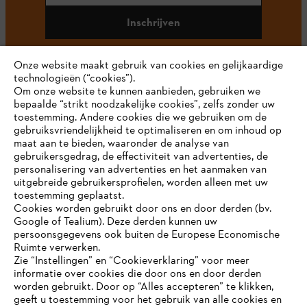
Inschrijven
Onze website maakt gebruik van cookies en gelijkaardige
technologieën (“cookies”).
#STIHL
Om onze website te kunnen aanbieden, gebruiken we
bepaalde “strikt noodzakelijke cookies”, zelfs zonder uw
toestemming. Andere cookies die we gebruiken om de
gebruiksvriendelijkheid te optimaliseren en om inhoud op
maat aan te bieden, waaronder de analyse van
gebruikersgedrag, de effectiviteit van advertenties, de
personalisering van advertenties en het aanmaken van
uitgebreide gebruikersprofielen, worden alleen met uw
toestemming geplaatst.
Bedrijf
Cookies worden gebruikt door ons en door derden (bv.
Google of Tealium). Deze derden kunnen uw
persoonsgegevens ook buiten de Europese Economische
Ruimte verwerken.
STIHL FAQ
Zie “Instellingen” en “Cookieverklaring” voor meer
informatie over cookies die door ons en door derden
JE BROWSER WORDT NIET
worden gebruikt. Door op “Alles accepteren” te klikken,
ONDERSTEUND
geeft u toestemming voor het gebruik van alle cookies en