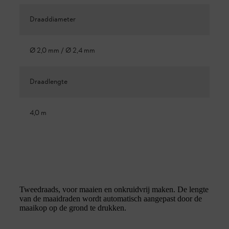
Draaddiameter
Ø 2,0 mm / Ø 2,4 mm
Draadlengte
4,0 m
Tweedraads, voor maaien en onkruidvrij maken. De lengte
van de maaidraden wordt automatisch aangepast door de
maaikop op de grond te drukken.