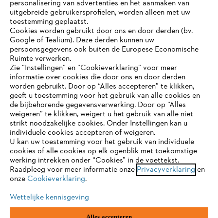
personalisering van advertenties en het aanmaken van
uitgebreide gebruikersprofielen, worden alleen met uw
toestemming geplaatst.
Bedrijf
Cookies worden gebruikt door ons en door derden (bv.
Google of Tealium). Deze derden kunnen uw
persoonsgegevens ook buiten de Europese Economische
Ruimte verwerken.
STIHL FAQ
Zie “Instellingen” en “Cookieverklaring” voor meer
informatie over cookies die door ons en door derden
JE BROWSER WORDT NIET
worden gebruikt. Door op “Alles accepteren” te klikken,
ONDERSTEUND
geeft u toestemming voor het gebruik van alle cookies en
de bijbehorende gegevensverwerking. Door op “Alles
Contact
weigeren” te klikken, weigert u het gebruik van alle niet
strikt noodzakelijke cookies. Onder Instellingen kan u
Je gebruikt een browser die we nog niet ondersteunen. Om
individuele cookies accepteren of weigeren.
onze website optimaal te kunnen gebruiken, raden we aan dat
U kan uw toestemming voor het gebruik van individuele
je overschakelt op één van de volgende browsers:
cookies of alle cookies op elk ogenblik met toekomstige
werking intrekken onder “Cookies” in de voettekst.
Gegevensbescherming
Impressum
Raadpleeg voor meer informatie onze
Privacyverklaring
en
onze
Cookieverklaring
.
firefox
chrome
Cookie-informatie
Juridische informatie
Wettelijke kennisgeving
safari
edge
Alles accepteren