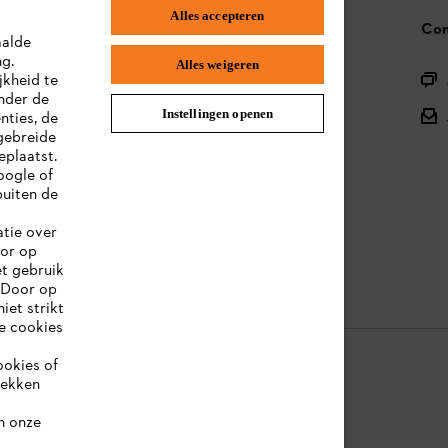
Alles accepteren
STIHL FAQ
Con
aalde
ng.
Alles weigeren
Productregistratie
jkheid te
nder de
Onderdelen en assortiment
Instellingen openen
nties, de
gebreide
Afvalverwerking
eplaatst.
oogle of
Handleidingen
uiten de
atie over
oor op
et gebruik
 Door op
iet strikt
le cookies
ookies of
rekken
ookie-informatie
Juridische informatie
n onze