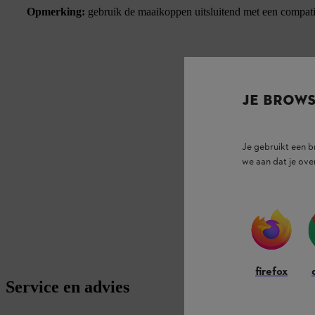
Opmerking:
gebruik de maaikoppen uitsluitend met een compati
JE BROW
Je gebruikt een 
we aan dat je ove
firefox
Service en advies