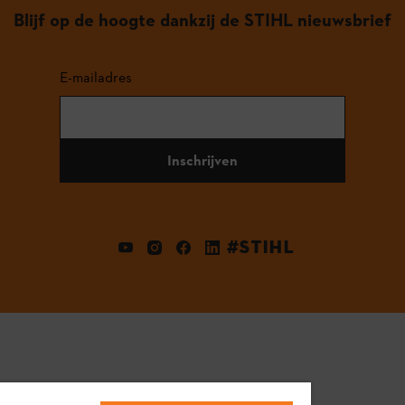
Blijf op de hoogte dankzij de STIHL nieuwsbrief
E-mailadres
Inschrijven
#STIHL