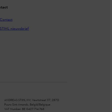
tact
Contact
STIHL nieuwsbrief
ANDREAS STIHL NV, Veurtstraat 117, 2870
Puurs-Sint-Amands, België/Belgique
VAT Number: BE 0427.714.768