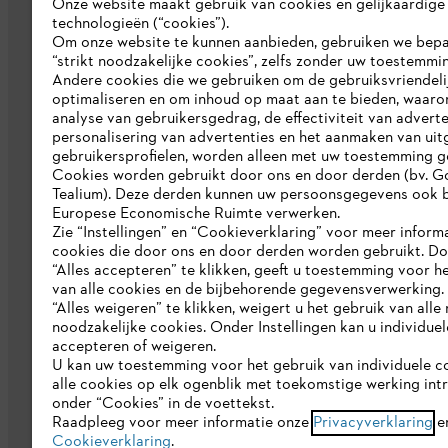
Onze website maakt gebruik van cookies en gelijkaardige
technologieën (“cookies”).
Bedrijf
Om onze website te kunnen aanbieden, gebruiken we bep
“strikt noodzakelijke cookies”, zelfs zonder uw toestemmi
Over ons
Andere cookies die we gebruiken om de gebruiksvriendeli
optimaliseren en om inhoud op maat aan te bieden, waaro
Pers
analyse van gebruikersgedrag, de effectiviteit van adverte
personalisering van advertenties en het aanmaken van uit
Werken bij STIHL
gebruikersprofielen, worden alleen met uw toestemming g
Cookies worden gebruikt door ons en door derden (bv. G
Duurzaamheid
Tealium). Deze derden kunnen uw persoonsgegevens ook b
Europese Economische Ruimte verwerken.
STIHL rapportagesysteem
Zie “Instellingen” en “Cookieverklaring” voor meer inform
cookies die door ons en door derden worden gebruikt. D
Catalogus
“Alles accepteren” te klikken, geeft u toestemming voor h
van alle cookies en de bijbehorende gegevensverwerking.
“Alles weigeren” te klikken, weigert u het gebruik van alle n
noodzakelijke cookies. Onder Instellingen kan u individue
accepteren of weigeren.
U kan uw toestemming voor het gebruik van individuele c
alle cookies op elk ogenblik met toekomstige werking int
onder “Cookies” in de voettekst.
Gegevensbescherming
Impressum
C
Raadpleeg voor meer informatie onze
Privacyverklaring
e
Cookieverklaring
.