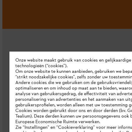
Onze website maakt gebruik van cookies en gelijkaardige
technologieën (“cookies”).
Bedrijf
Om onze website te kunnen aanbieden, gebruiken we bep
“strikt noodzakelijke cookies”, zelfs zonder uw toestemmi
Over ons
Andere cookies die we gebruiken om de gebruiksvriendeli
optimaliseren en om inhoud op maat aan te bieden, waaro
Pers
analyse van gebruikersgedrag, de effectiviteit van adverte
personalisering van advertenties en het aanmaken van uit
Werken bij STIHL
gebruikersprofielen, worden alleen met uw toestemming g
Cookies worden gebruikt door ons en door derden (bv. G
Duurzaamheid
Tealium). Deze derden kunnen uw persoonsgegevens ook b
Europese Economische Ruimte verwerken.
STIHL rapportagesysteem
Zie “Instellingen” en “Cookieverklaring” voor meer inform