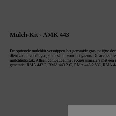
Mulch-Kit - AMK 443
De optionele mulchkit versnippert het gemaaide gras tot fijne deel
dient zo als voedingsrijke meststof voor het gazon. De accessoire
mulchhulpstuk. Alleen compatibel met accugrasmaaiers met een
generatie: RMA 443.2, RMA 443.2 C, RMA 443.2 VC, RMA 44