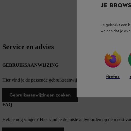
JE BROW
Je gebruikt een 
we aan dat je ove
Service en advies
GEBRUIKSAANWIJZING
firefox
Hier vind je de passende gebruiksaanwijzingen voor onze STIHL pro
Gebruiksaanwijzingen zoeken
FAQ
Heb je nog vragen? Hier vind je de juiste antwoorden op de meest v