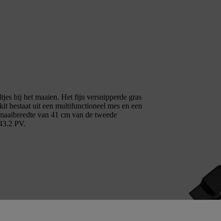
tjes bij het maaien. Het fijn versnipperde gras
kit bestaat uit een multifunctioneel mes en een
 maaibreedte van 41 cm van de tweede
3.2 PV.