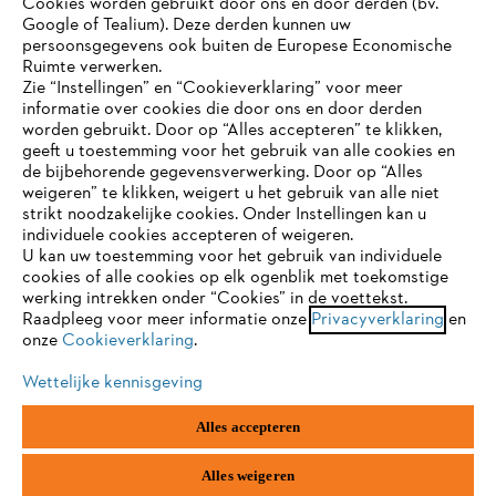
Cookies worden gebruikt door ons en door derden (bv.
Google of Tealium). Deze derden kunnen uw
persoonsgegevens ook buiten de Europese Economische
Ruimte verwerken.
STIHL FAQ
Zie “Instellingen” en “Cookieverklaring” voor meer
informatie over cookies die door ons en door derden
JE BROWSER WORDT NIET
worden gebruikt. Door op “Alles accepteren” te klikken,
ONDERSTEUND
geeft u toestemming voor het gebruik van alle cookies en
de bijbehorende gegevensverwerking. Door op “Alles
Contact
weigeren” te klikken, weigert u het gebruik van alle niet
strikt noodzakelijke cookies. Onder Instellingen kan u
Je gebruikt een browser die we nog niet ondersteunen. Om
individuele cookies accepteren of weigeren.
onze website optimaal te kunnen gebruiken, raden we aan dat
U kan uw toestemming voor het gebruik van individuele
je overschakelt op één van de volgende browsers:
cookies of alle cookies op elk ogenblik met toekomstige
werking intrekken onder “Cookies” in de voettekst.
Gegevensbescherming
Impressum
Raadpleeg voor meer informatie onze
Privacyverklaring
en
onze
Cookieverklaring
.
firefox
chrome
Cookie-informatie
Juridische informatie
Wettelijke kennisgeving
safari
edge
Alles accepteren
ANDREAS STIHL NV, Veurtstraat 117, 2870
Puurs-Sint-Amands,
België/Belgique
samsung
android
VAT Number: BE 0427.714.768
Alles weigeren