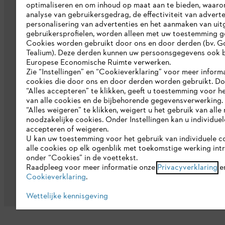
optimaliseren en om inhoud op maat aan te bieden, waaro
Pers
analyse van gebruikersgedrag, de effectiviteit van adverte
personalisering van advertenties en het aanmaken van uit
Werken bij STIHL
gebruikersprofielen, worden alleen met uw toestemming g
Cookies worden gebruikt door ons en door derden (bv. G
Duurzaamheid
Tealium). Deze derden kunnen uw persoonsgegevens ook b
Europese Economische Ruimte verwerken.
STIHL rapportagesysteem
Zie “Instellingen” en “Cookieverklaring” voor meer inform
cookies die door ons en door derden worden gebruikt. D
Catalogus
“Alles accepteren” te klikken, geeft u toestemming voor h
van alle cookies en de bijbehorende gegevensverwerking.
“Alles weigeren” te klikken, weigert u het gebruik van alle n
noodzakelijke cookies. Onder Instellingen kan u individue
accepteren of weigeren.
U kan uw toestemming voor het gebruik van individuele c
alle cookies op elk ogenblik met toekomstige werking int
onder “Cookies” in de voettekst.
Gegevensbescherming
Impressum
C
Raadpleeg voor meer informatie onze
Privacyverklaring
e
Cookieverklaring
.
Wettelijke kennisgeving