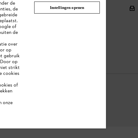
nder de
Onderdelen en assortiment
Instellingen openen
nties, de
gebreide
Afvalverwerking
eplaatst.
oogle of
Handleidingen
uiten de
atie over
oor op
et gebruik
 Door op
iet strikt
le cookies
ookies of
rekken
ookie-informatie
Juridische informatie
n onze