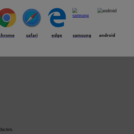
jn bij de multilader STIHL AL 301-4 en omdat
ituaties gebruiken. Aangezien dit het eerste
bruik in voertuigen
, hebben wij specifiek
giebeheer. Je kan de STIHL AL 301-4 acculaders
et monteren en opbergen
. Een
eenvoudige
chrome
safari
edge
samsung
android
aan het opladen zijn
. Ook situationeel laden is
e accu’s snel weer gebruiksklaar zijn.
ducten.