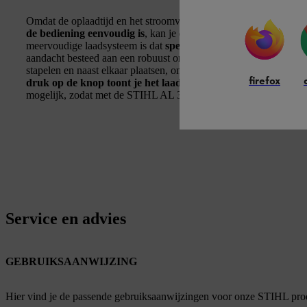
Omdat de oplaadtijd en het stroomverbruik goed in evenwicht zi
de bediening eenvoudig is
, kan je deze lader in bijna alle werks
meervoudige laadsysteem is dat
specifiek ontworpen is voor ge
aandacht besteed aan een robuust ontwerp en een efficiënt ener
stapelen en naast elkaar plaatsen, om
ruimte te besparen bij h
firefox
druk op de knop toont je het laadniveau van alle accu’s die 
mogelijk, zodat met de STIHL AL 301-4 multilader ook individuel
Service en advies
GEBRUIKSAANWIJZING
Hier vind je de passende gebruiksaanwijzingen voor onze STIHL pro