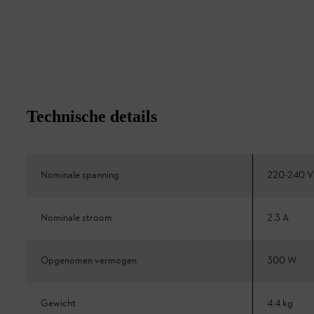
Technische details
Nominale spanning
220-240 V
Nominale stroom
2.3 A
Opgenomen vermogen
300 W
Gewicht
4.4 kg