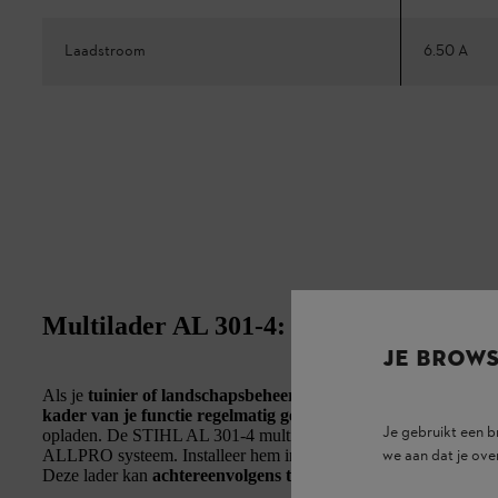
Laadstroom
6.50 A
Multilader AL 301-4: Tot 4 accu's acht
JE BROW
Als je
tuinier of landschapsbeheerder, beheerder van gemeent
kader van je functie regelmatig gebruikmaakt van accumach
Je gebruikt een 
opladen. De STIHL AL 301-4 multilader zorgt ervoor dat je altij
we aan dat je ove
ALLPRO systeem. Installeer hem in je dienstvoertuig of bevesti
Deze lader kan
achtereenvolgens tot vier
STIHL AP accu’s lade