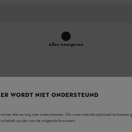
Alles weergeven
ereenvolgens opladen
SER WORDT NIET ONDERSTEUND
elijk onderhoud of conciërge bent en in het
ines
, moet je je accu’s waarschijnlijk vaak
browser die we nog niet ondersteunen. Om onze website optimaal te kunnen g
d voldoende opgeladen accu’s hebt van het
rschakelt op één van de volgende browsers:
g hem aan de muur van je werkplaats of kantoor.
n.