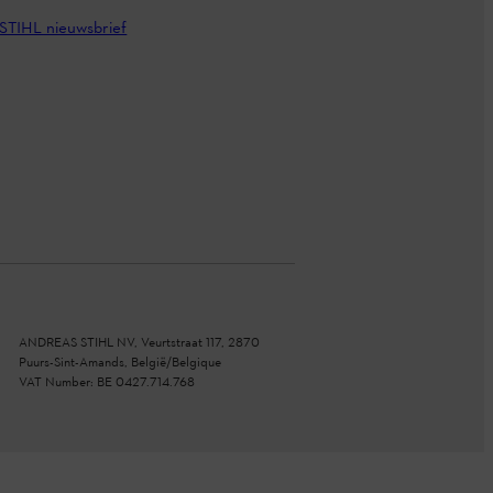
STIHL nieuwsbrief
ANDREAS STIHL NV, Veurtstraat 117, 2870
Puurs-Sint-Amands, België/Belgique
VAT Number: BE 0427.714.768