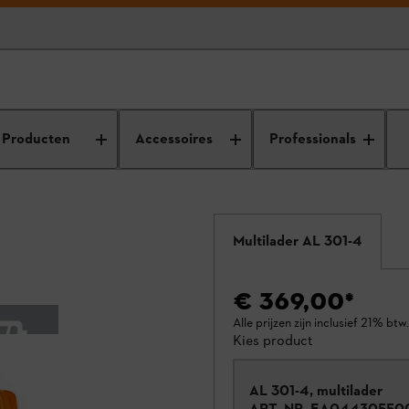
Producten
Accessoires
Professionals
Multilader AL 301-4
€ 369,00
*
Alle prijzen zijn inclusief 21% btw.
Kies product
AL 301-4, multilader
ART.-NR.
EA04430550