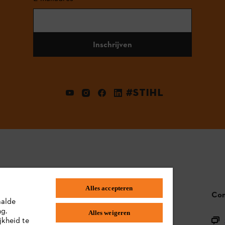
Inschrijven
#STIHL
Alles accepteren
STIHL FAQ
Con
aalde
ng.
Alles weigeren
Productregistratie
jkheid te