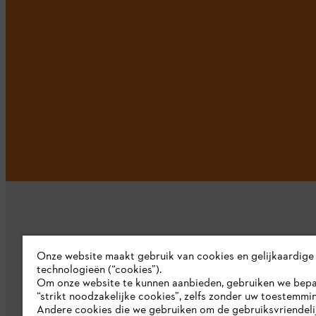
Onze website maakt gebruik van cookies en gelijkaardige
technologieën (“cookies”).
Bedrijf
Om onze website te kunnen aanbieden, gebruiken we bep
“strikt noodzakelijke cookies”, zelfs zonder uw toestemmi
Over ons
Andere cookies die we gebruiken om de gebruiksvriendeli