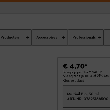
Producten
Accessoires
Professionals
€ 4,70
*
Basisprijs per liter
€ 94,00
*
Alle prijzen zijn inclusief 21% btw.
Kies product
Multioil Bio, 50 ml
ART.-NR.
07825168500