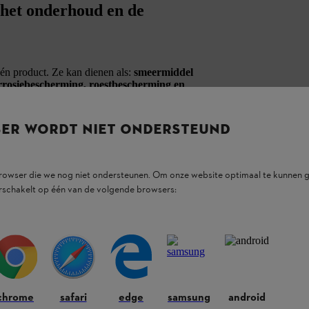
r het onderhoud en de
én product. Ze kan dienen als:
smeermiddel
rrosiebescherming, roestbescherming en
te maken. Deze multifunctionele olie bestaat
ologisch afbreekbaar’ volgens de criteria van
de olie niet harsachtig.
SER WORDT NIET ONDERSTEUND
ngzagen. Gebruik in plaats daarvan de kettingolie
browser die we nog niet ondersteunen. Om onze website optimaal te kunnen g
rschakelt op één van de volgende browsers:
chrome
safari
edge
samsung
android