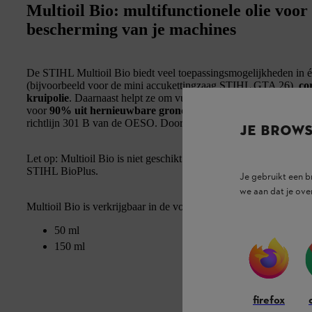
Multioil Bio: multifunctionele olie voo
bescherming van je machines
De STIHL Multioil Bio biedt veel toepassingsmogelijkheden in é
(bijvoorbeeld voor de mini accukettingzaag STIHL GTA 26),
co
kruipolie
. Daarnaast helpt ze om vuil en hardnekkige resten los 
voor
90% uit hernieuwbare grondstoffen
en is ‘gemakkelijk bi
richtlijn 301 B van de OESO. Door de natuurlijke oliebasis wordt 
JE BROW
Let op: Multioil Bio is niet geschikt als kettingolie voor je ketti
STIHL BioPlus.
Je gebruikt een 
we aan dat je ove
Multioil Bio is verkrijgbaar in de volgende hoeveelheden:
50 ml
150 ml
firefox