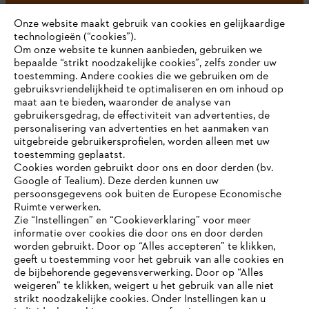
Onze website maakt gebruik van cookies en gelijkaardige
technologieën (“cookies”).
#STIHL
Om onze website te kunnen aanbieden, gebruiken we
bepaalde “strikt noodzakelijke cookies”, zelfs zonder uw
toestemming. Andere cookies die we gebruiken om de
gebruiksvriendelijkheid te optimaliseren en om inhoud op
maat aan te bieden, waaronder de analyse van
gebruikersgedrag, de effectiviteit van advertenties, de
personalisering van advertenties en het aanmaken van
uitgebreide gebruikersprofielen, worden alleen met uw
toestemming geplaatst.
Bedrijf
Cookies worden gebruikt door ons en door derden (bv.
Google of Tealium). Deze derden kunnen uw
persoonsgegevens ook buiten de Europese Economische
Ruimte verwerken.
STIHL FAQ
Zie “Instellingen” en “Cookieverklaring” voor meer
informatie over cookies die door ons en door derden
JE BROWSER WORDT NIET
worden gebruikt. Door op “Alles accepteren” te klikken,
ONDERSTEUND
geeft u toestemming voor het gebruik van alle cookies en
de bijbehorende gegevensverwerking. Door op “Alles
Contact
weigeren” te klikken, weigert u het gebruik van alle niet
strikt noodzakelijke cookies. Onder Instellingen kan u
Je gebruikt een browser die we nog niet ondersteunen. Om