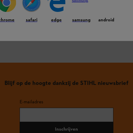
oorkomende vragen.
chrome
safari
edge
samsung
android
Blijf op de hoogte dankzij de STIHL nieuwsbrief
E-mailadres
Inschrijven