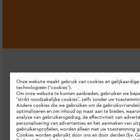
Onze website maakt gebruik van cookies en gelijkaardige
technologieën (“cookies”).
Bedrijf
Om onze website te kunnen aanbieden, gebruiken we bep
“strikt noodzakelijke cookies”, zelfs zonder uw toestemmi
Over ons
Andere cookies die we gebruiken om de gebruiksvriendeli
optimaliseren en om inhoud op maat aan te bieden, waaro
Pers
analyse van gebruikersgedrag, de effectiviteit van adverte
personalisering van advertenties en het aanmaken van uit
Werken bij STIHL
gebruikersprofielen, worden alleen met uw toestemming g
Cookies worden gebruikt door ons en door derden (bv. G
Duurzaamheid