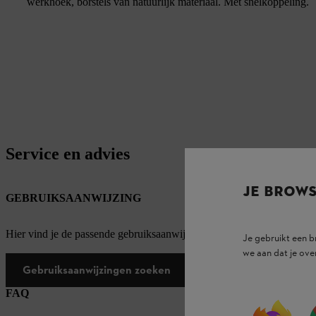
werkhoek, borstels van natuurlijk materiaal. Met snelkoppeling.
Service en advies
JE BROW
GEBRUIKSAANWIJZING
Hier vind je de passende gebruiksaanwijzingen voor onze STIHL pro
Je gebruikt een 
we aan dat je ove
Gebruiksaanwijzingen zoeken
FAQ