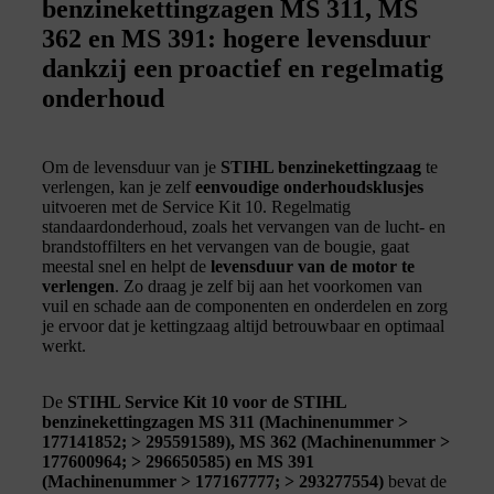
benzinekettingzagen MS 311, MS
362 en MS 391: hogere levensduur
dankzij een proactief en regelmatig
onderhoud
Om de levensduur van je
STIHL benzinekettingzaag
te
verlengen, kan je zelf
eenvoudige onderhoudsklusjes
uitvoeren met de Service Kit 10. Regelmatig
standaardonderhoud, zoals het vervangen van de lucht- en
brandstoffilters en het vervangen van de bougie, gaat
meestal snel en helpt de
levensduur van de motor te
verlengen
. Zo draag je zelf bij aan het voorkomen van
vuil en schade aan de componenten en onderdelen en zorg
je ervoor dat je kettingzaag altijd betrouwbaar en optimaal
werkt.
De
STIHL Service Kit 10 voor de STIHL
benzinekettingzagen
MS 311 (Machinenummer >
177141852; > 295591589), MS 362 (Machinenummer >
177600964; > 296650585) en MS 391
(Machinenummer > 177167777; > 293277554)
bevat de