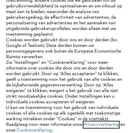
toestemming. Andere cookies die we gebruiken om de
gebruiksvriendelijkheid te optimaliseren en om inhoud op
maat aan te bieden, waaronder de analyse van
gebruikersgedrag, de effectiviteit van advertenties, de
personalisering van advertenties en het aanmaken van
uitgebreide gebruikersprofielen, worden alleen met uw
toestemming geplaatst.
Bedrijf
Cookies worden gebruikt door ons en door derden (bv.
Google of Tealium). Deze derden kunnen uw
persoonsgegevens ook buiten de Europese Economische
Ruimte verwerken.
STIHL FAQ
Zie “Instellingen” en “Cookieverklaring” voor meer
informatie over cookies die door ons en door derden
JE BROWSER WORDT NIET
worden gebruikt. Door op “Alles accepteren” te klikken,
ONDERSTEUND
geeft u toestemming voor het gebruik van alle cookies en
de bijbehorende gegevensverwerking. Door op “Alles
Contact
weigeren” te klikken, weigert u het gebruik van alle niet
strikt noodzakelijke cookies. Onder Instellingen kan u
Je gebruikt een browser die we nog niet ondersteunen. Om
individuele cookies accepteren of weigeren.
onze website optimaal te kunnen gebruiken, raden we aan dat
U kan uw toestemming voor het gebruik van individuele
je overschakelt op één van de volgende browsers:
cookies of alle cookies op elk ogenblik met toekomstige
werking intrekken onder “Cookies” in de voettekst.
Gegevensbescherming
Impressum
Raadpleeg voor meer informatie onze
Privacyverklaring
en
onze
Cookieverklaring
.
firefox
chrome