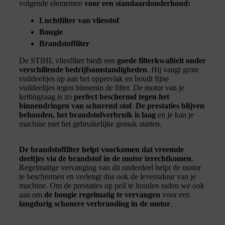
volgende elementen
voor een standaardonderhoud:
Luchtfilter van vliesstof
Bougie
Brandstoffilter
De STIHL vliesfilter biedt een
goede filterkwaliteit onder
verschillende bedrijfsomstandigheden
. Hij vangt grote
vuildeeltjes op aan het oppervlak en houdt fijne
vuildeeltjes tegen binnenin de filter. De motor van je
kettingzaag is zo
perfect beschermd tegen het
binnendringen van schurend stof
.
De prestaties blijven
behouden, het brandstofverbruik is laag
en je kan je
machine met het gebruikelijke gemak starten.
De brandstoffilter helpt voorkomen dat vreemde
deeltjes via de brandstof in de motor terechtkomen
.
Regelmatige vervanging van dit onderdeel helpt de motor
te beschermen en verlengt dus ook de levensduur van je
machine. Om de prestaties op peil te houden raden we ook
aan om
de bougie regelmatig te vervangen
voor een
langdurig schonere verbranding in de motor
.