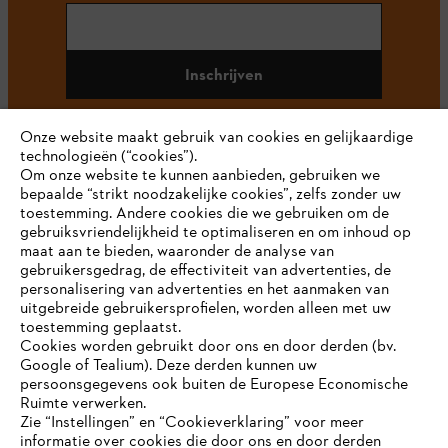
Inschrijven
Onze website maakt gebruik van cookies en gelijkaardige
technologieën (“cookies”).
#STIHL
Om onze website te kunnen aanbieden, gebruiken we
bepaalde “strikt noodzakelijke cookies”, zelfs zonder uw
toestemming. Andere cookies die we gebruiken om de
gebruiksvriendelijkheid te optimaliseren en om inhoud op
maat aan te bieden, waaronder de analyse van
gebruikersgedrag, de effectiviteit van advertenties, de
personalisering van advertenties en het aanmaken van
uitgebreide gebruikersprofielen, worden alleen met uw
toestemming geplaatst.
Bedrijf
Cookies worden gebruikt door ons en door derden (bv.
Google of Tealium). Deze derden kunnen uw
persoonsgegevens ook buiten de Europese Economische
Ruimte verwerken.
STIHL FAQ
Zie “Instellingen” en “Cookieverklaring” voor meer
informatie over cookies die door ons en door derden
JE BROWSER WORDT NIET