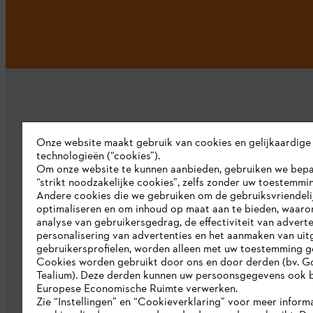
Onze website maakt gebruik van cookies en gelijkaardige
technologieën (“cookies”).
Bedrijf
Om onze website te kunnen aanbieden, gebruiken we bep
“strikt noodzakelijke cookies”, zelfs zonder uw toestemmi
Over ons
Andere cookies die we gebruiken om de gebruiksvriendeli
optimaliseren en om inhoud op maat aan te bieden, waaro
Pers
analyse van gebruikersgedrag, de effectiviteit van adverte
personalisering van advertenties en het aanmaken van uit
Werken bij STIHL
gebruikersprofielen, worden alleen met uw toestemming g
Cookies worden gebruikt door ons en door derden (bv. G
Duurzaamheid
Tealium). Deze derden kunnen uw persoonsgegevens ook b
Europese Economische Ruimte verwerken.
STIHL rapportagesysteem
Zie “Instellingen” en “Cookieverklaring” voor meer inform