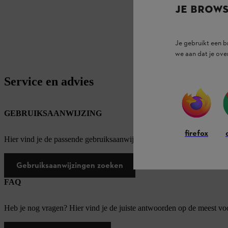
JE BROW
Je gebruikt een 
we aan dat je ove
Service en advies
GEBRUIKSAANWIJZING
firefox
Hier vind je de passende gebruiksaanwijzingen voor onze STIHL pro
Gebruiksaanwijzingen zoeken
FAQ
Heb je nog vragen? Hier vind je de juiste antwoorden op de meest v