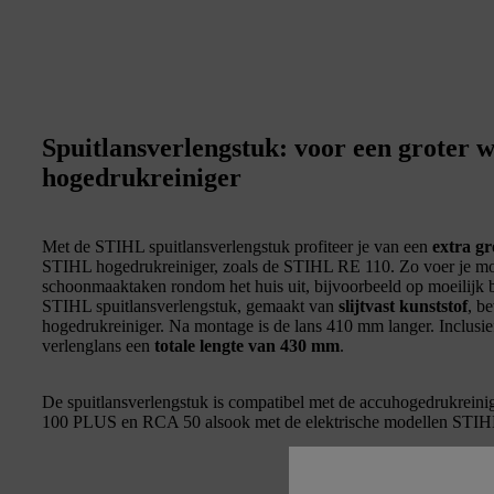
Spuitlansverlengstuk: voor een groter 
hogedrukreiniger
Met de STIHL spuitlansverlengstuk profiteer je van een
extra gr
STIHL hogedrukreiniger, zoals de STIHL RE 110. Zo voer je moei
schoonmaaktaken rondom het huis uit, bijvoorbeeld op moeilijk b
STIHL spuitlansverlengstuk, gemaakt van
slijtvast kunststof
, b
hogedrukreiniger. Na montage is de lans 410 mm langer. Inclusi
verlenglans een
totale lengte van 430 mm
.
De spuitlansverlengstuk is compatibel met de accuhogedrukr
100 PLUS en RCA 50 alsook met de elektrische modellen STI