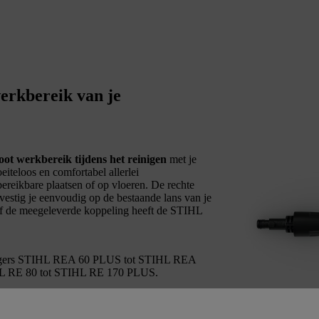
werkbereik van je
oot werkbereik tijdens het reinigen
met je
teloos en comfortabel allerlei
ereikbare plaatsen of op vloeren. De rechte
evestig je eenvoudig op de bestaande lans van je
ef de meegeleverde koppeling heeft de STIHL
einigers STIHL REA 60 PLUS tot STIHL REA
HL RE 80 tot STIHL RE 170 PLUS.