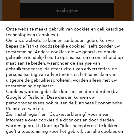
Inschrijven
Onze website maakt gebruik van cookies en gelijkaardige
technologieën (“cookies”).
#STIHL
Om onze website te kunnen aanbieden, gebruiken we
bepaalde “strikt noodzakelijke cookies”, zelfs zonder uw
toestemming. Andere cookies die we gebruiken om de
gebruiksvriendelijkheid te optimaliseren en om inhoud op
maat aan te bieden, waaronder de analyse van
gebruikersgedrag, de effectiviteit van advertenties, de
personalisering van advertenties en het aanmaken van
uitgebreide gebruikersprofielen, worden alleen met uw
toestemming geplaatst.
Bedrijf
Cookies worden gebruikt door ons en door derden (bv.
Google of Tealium). Deze derden kunnen uw
persoonsgegevens ook buiten de Europese Economische
Ruimte verwerken.
STIHL FAQ
Zie “Instellingen” en “Cookieverklaring” voor meer
informatie over cookies die door ons en door derden
JE BROWSER WORDT NIET
worden gebruikt. Door op “Alles accepteren” te klikken,
ONDERSTEUND
geeft u toestemming voor het gebruik van alle cookies en