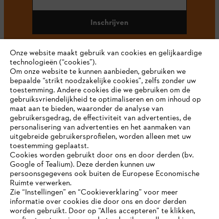
Inschrijven
Onze website maakt gebruik van cookies en gelijkaardige
technologieën (“cookies”).
#STIHL
Om onze website te kunnen aanbieden, gebruiken we
bepaalde “strikt noodzakelijke cookies”, zelfs zonder uw
toestemming. Andere cookies die we gebruiken om de
gebruiksvriendelijkheid te optimaliseren en om inhoud op
maat aan te bieden, waaronder de analyse van
gebruikersgedrag, de effectiviteit van advertenties, de
personalisering van advertenties en het aanmaken van
uitgebreide gebruikersprofielen, worden alleen met uw
toestemming geplaatst.
Bedrijf
Cookies worden gebruikt door ons en door derden (bv.
Google of Tealium). Deze derden kunnen uw
persoonsgegevens ook buiten de Europese Economische
Ruimte verwerken.
STIHL FAQ
Zie “Instellingen” en “Cookieverklaring” voor meer
informatie over cookies die door ons en door derden
JE BROWSER WORDT NIET
worden gebruikt. Door op “Alles accepteren” te klikken,
ONDERSTEUND