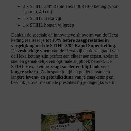
2 x STIHL 3/8" Rapid Hexa 36RH60 ketting (voor
1,6 mm, 40 cm)
1 x STIHL Hexa vijl
1 x STIHL houten vijlgreep
Dankzij de speciale en innovatieve slijpvorm van de Hexa
ketting realiseer je
tot 10% betere zaagprestaties in
vergelijking met de STIHL 3/8” Rapid Super ketting
.
De
zeshoekige vorm
van de Hexa vijl en de zaagtand van
de Hexa ketting zijn perfect aan elkaar aangepast, zodat je
snel en gemakkelijk een optimale slijphoek bereikt. De
STIHL Hexa ketting
zaagt sneller en blijft ook veel
langer scherp
. Zo bespaar je tijd en geniet je van een
langere
levens- en gebruiksduur
van je zaagketting en
beschik je over maximale prestaties bij je dagelijks werk.