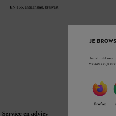
EN 166, antiaanslag, krasvast
JE BROW
Je gebruikt een 
we aan dat je ove
firefox
Service en advies