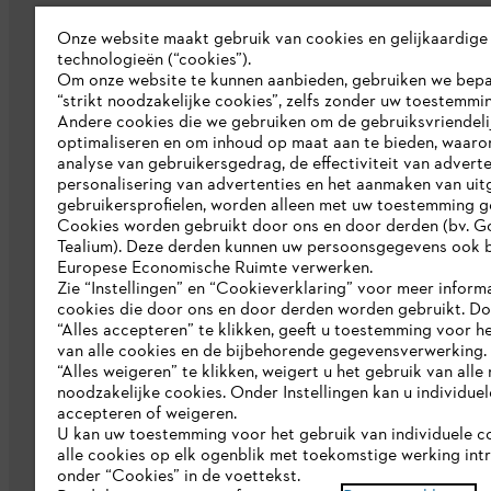
Onze website maakt gebruik van cookies en gelijkaardige
technologieën (“cookies”).
Bedrijf
Om onze website te kunnen aanbieden, gebruiken we bep
“strikt noodzakelijke cookies”, zelfs zonder uw toestemmi
Over ons
Andere cookies die we gebruiken om de gebruiksvriendeli
optimaliseren en om inhoud op maat aan te bieden, waaro
Pers
analyse van gebruikersgedrag, de effectiviteit van adverte
personalisering van advertenties en het aanmaken van uit
Werken bij STIHL
gebruikersprofielen, worden alleen met uw toestemming g
Cookies worden gebruikt door ons en door derden (bv. G
Duurzaamheid
Tealium). Deze derden kunnen uw persoonsgegevens ook b
Europese Economische Ruimte verwerken.
STIHL rapportagesysteem
Zie “Instellingen” en “Cookieverklaring” voor meer inform
cookies die door ons en door derden worden gebruikt. D
Catalogus
“Alles accepteren” te klikken, geeft u toestemming voor h
van alle cookies en de bijbehorende gegevensverwerking.
“Alles weigeren” te klikken, weigert u het gebruik van alle n
noodzakelijke cookies. Onder Instellingen kan u individue
accepteren of weigeren.
U kan uw toestemming voor het gebruik van individuele c
alle cookies op elk ogenblik met toekomstige werking int
onder “Cookies” in de voettekst.
Gegevensbescherming
Impressum
C