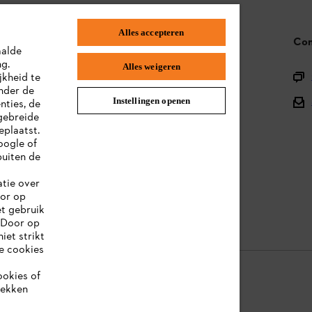
Alles accepteren
STIHL FAQ
Con
aalde
ng.
Alles weigeren
Productregistratie
jkheid te
nder de
Onderdelen en assortiment
Instellingen openen
nties, de
gebreide
Afvalverwerking
eplaatst.
oogle of
Handleidingen
uiten de
atie over
oor op
et gebruik
 Door op
iet strikt
le cookies
ookies of
rekken
ookie-informatie
Juridische informatie