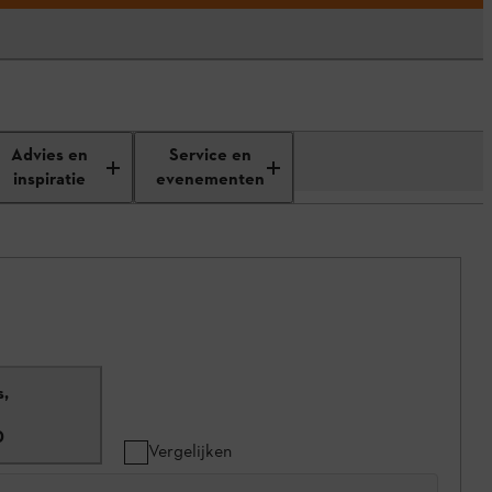
Advies en
Service en
inspiratie
evenementen
s,
0
Vergelijken