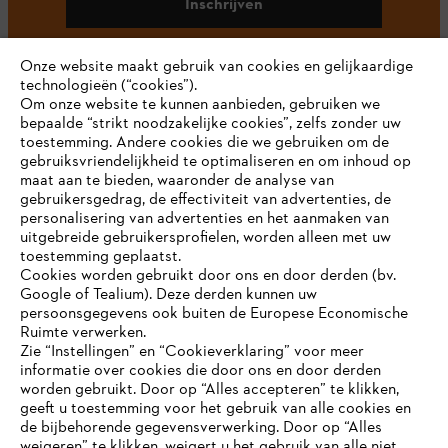
Inschrijven
Onze website maakt gebruik van cookies en gelijkaardige
technologieën (“cookies”).
#STIHL
Om onze website te kunnen aanbieden, gebruiken we
bepaalde “strikt noodzakelijke cookies”, zelfs zonder uw
toestemming. Andere cookies die we gebruiken om de
gebruiksvriendelijkheid te optimaliseren en om inhoud op
maat aan te bieden, waaronder de analyse van
gebruikersgedrag, de effectiviteit van advertenties, de
personalisering van advertenties en het aanmaken van
uitgebreide gebruikersprofielen, worden alleen met uw
toestemming geplaatst.
Bedrijf
Cookies worden gebruikt door ons en door derden (bv.
Google of Tealium). Deze derden kunnen uw
persoonsgegevens ook buiten de Europese Economische
Ruimte verwerken.
STIHL FAQ
Zie “Instellingen” en “Cookieverklaring” voor meer
informatie over cookies die door ons en door derden
JE BROWSER WORDT NIET
worden gebruikt. Door op “Alles accepteren” te klikken,
ONDERSTEUND
geeft u toestemming voor het gebruik van alle cookies en
de bijbehorende gegevensverwerking. Door op “Alles
Contact
weigeren” te klikken, weigert u het gebruik van alle niet